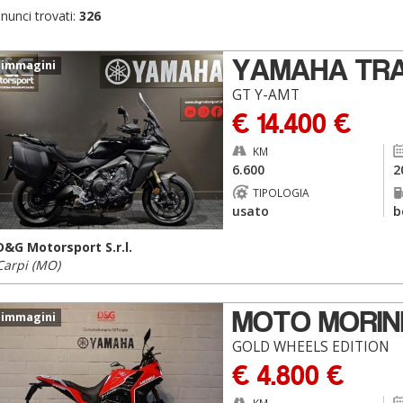
nunci trovati:
326
YAMAHA TRA
 immagini
GT Y-AMT
€ 14.400 €
KM
6.600
2
TIPOLOGIA
usato
b
D&G Motorsport S.r.l.
Carpi (MO)
MOTO MORINI
 immagini
GOLD WHEELS EDITION
€ 4.800 €