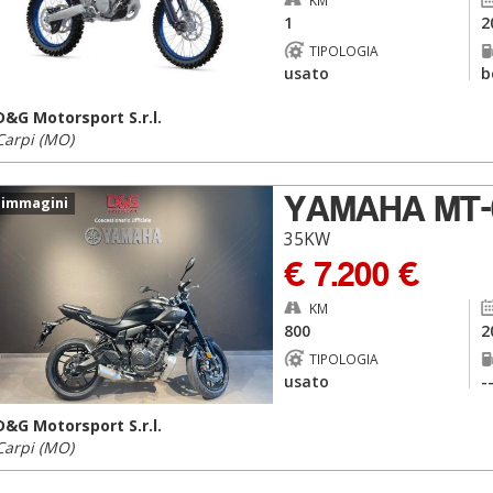
KM
1
2
TIPOLOGIA
usato
b
D&G Motorsport S.r.l.
Carpi (MO)
YAMAHA MT-
 immagini
35KW
€ 7.200 €
KM
800
2
TIPOLOGIA
usato
-
D&G Motorsport S.r.l.
Carpi (MO)