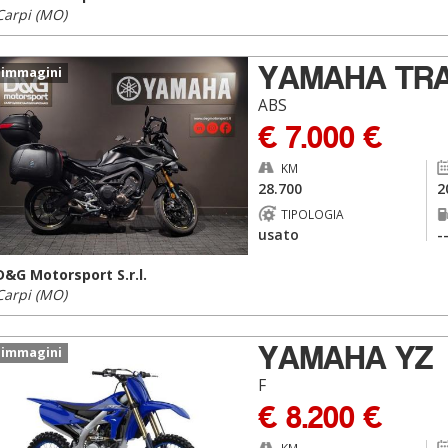
Carpi (MO)
YAMAHA TR
 immagini
ABS
€ 7.000 €
KM
28.700
2
TIPOLOGIA
usato
-
D&G Motorsport S.r.l.
Carpi (MO)
YAMAHA YZ
 immagini
F
€ 8.200 €