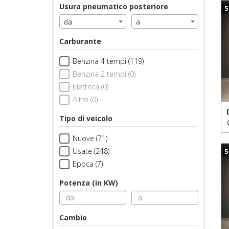
Usura pneumatico posteriore
5
da
a
Carburante
Benzina 4 tempi (119)
Benzina 2 tempi (0)
Elettrica (0)
Altro (0)
Tipo di veicolo
Nuove (71)
Usate (248)
5
Epoca (7)
Potenza (in KW)
Cambio