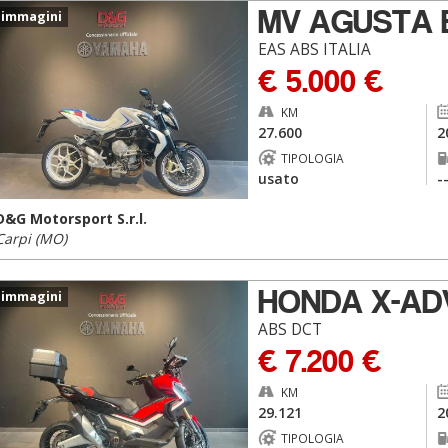
MV AGUSTA 
 immagini
EAS ABS ITALIA
€ 5.000 €
KM
27.600
2
TIPOLOGIA
usato
-
D&G Motorsport S.r.l.
Carpi (MO)
HONDA X-AD
 immagini
ABS DCT
€ 7.200 €
KM
29.121
2
TIPOLOGIA