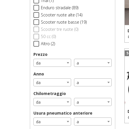
Trial (1)
Enduro stradale (89)
Scooter ruote alte (14)
Scooter ruote basse (19)
Scooter tre ruote (0)
50 cc (0)
Altro (2)
5
Prezzo
da
a
Anno
da
a
Chilometraggio
da
a
Usura pneumatico anteriore
da
a