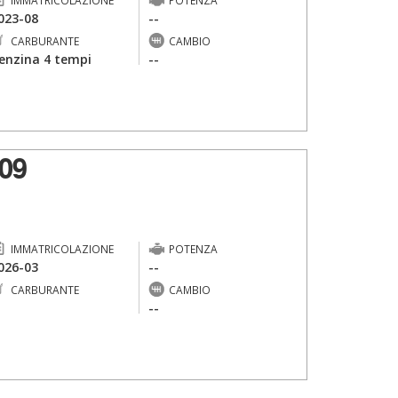
IMMATRICOLAZIONE
POTENZA
023-08
--
CARBURANTE
CAMBIO
enzina 4 tempi
--
09
IMMATRICOLAZIONE
POTENZA
026-03
--
CARBURANTE
CAMBIO
-
--