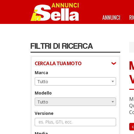
Salta
al
contenuto
ANNUNCI
R
principale
FILTRI DI RICERCA
CERCA LA TUA MOTO
Marca
Tutto
Modello
Mo
Tutto
Qu
Co
Versione
c
Media