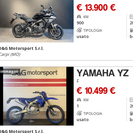
€ 13.900 €
KM
900
2
TIPOLOGIA
usato
b
D&G Motorsport S.r.l.
Carpi (MO)
YAMAHA YZ
 immagini
F
€ 10.499 €
KM
1
2
TIPOLOGIA
usato
b
D&G Motorsport S.r.l.