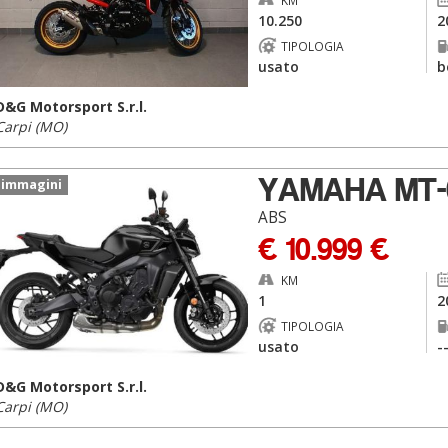
KM
10.250
2
TIPOLOGIA
usato
b
D&G Motorsport S.r.l.
Carpi (MO)
YAMAHA MT-
 immagini
ABS
€ 10.999 €
KM
1
2
TIPOLOGIA
usato
-
D&G Motorsport S.r.l.
Carpi (MO)