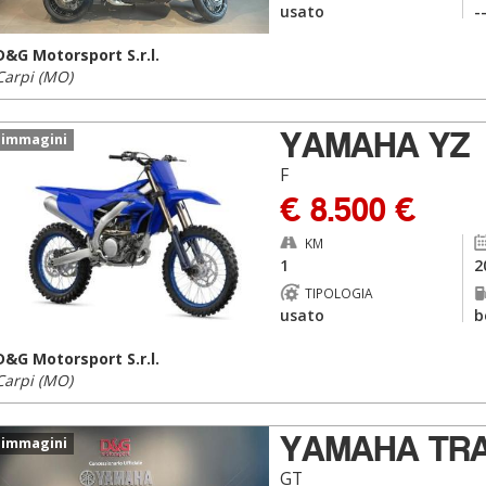
usato
-
D&G Motorsport S.r.l.
Carpi (MO)
YAMAHA YZ
 immagini
F
€ 8.500 €
KM
1
2
TIPOLOGIA
usato
b
D&G Motorsport S.r.l.
Carpi (MO)
YAMAHA TRA
 immagini
GT