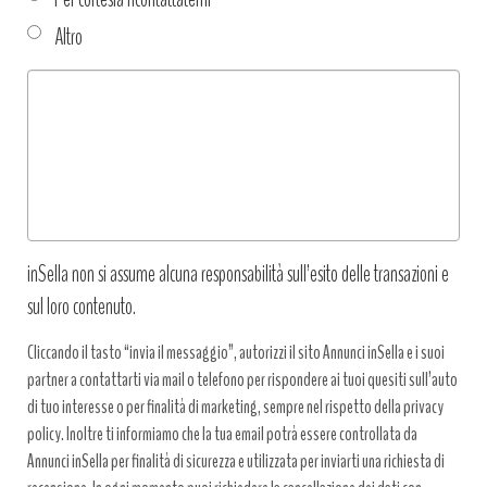
Altro
Tipo
richiesta
*
inSella non si assume alcuna responsabilità sull’esito delle transazioni e
sul loro contenuto.
Cliccando il tasto “invia il messaggio”, autorizzi il sito Annunci inSella e i suoi
partner a contattarti via mail o telefono per rispondere ai tuoi quesiti sull’auto
di tuo interesse o per finalità di marketing, sempre nel rispetto della privacy
policy. Inoltre ti informiamo che la tua email potrà essere controllata da
Annunci inSella per finalità di sicurezza e utilizzata per inviarti una richiesta di