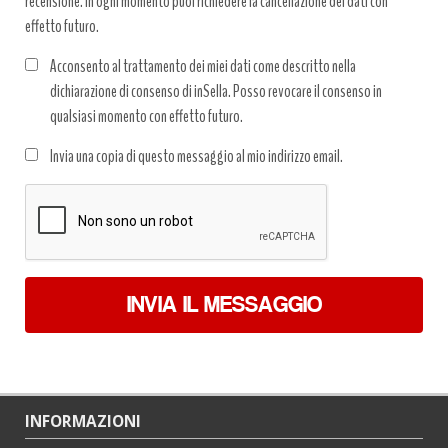
recensione. In ogni momento puoi richiedere la cancellazione dei dati con
effetto futuro.
Acconsento al trattamento dei miei dati come descritto nella
dichiarazione di consenso di inSella. Posso revocare il consenso in
qualsiasi momento con effetto futuro.
Trattamento
Invia una copia di questo messaggio al mio indirizzo email.
dati
*
INVIA IL MESSAGGIO
INFORMAZIONI