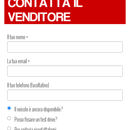
CONTATTA IL
VENDITORE
Il tuo nome
*
La tua email
*
Il tuo telefono (facoltativo)
Il veicolo è ancora disponibile?
Posso fissare un test drive?
Per cortesia ricontattatemi