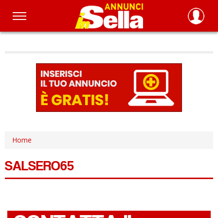
Salta
al
contenuto
principale
Home
SALSERO65