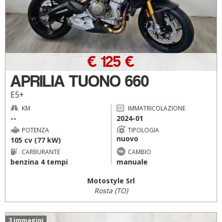
€ 125 €
APRILIA TUONO 660
E5+
KM
IMMATRICOLAZIONE
--
2024-01
POTENZA
TIPOLOGIA
nuovo
105 cv (77 kW)
CARBURANTE
CAMBIO
benzina 4 tempi
manuale
Motostyle Srl
Rosta (TO)
3 immagini