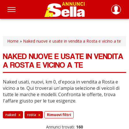
Salta
al
contenuto
principale
Home
»
Naked nuove e usate in vendita a Rosta e vicino a te
NAKED NUOVE E USATE IN VENDITA
A ROSTA E VICINO A TE
Naked usati, nuovi, km 0, d'epoca in vendita a Rosta e
vicino a te.
Qui troverai un'ampia selezione di veicoli di
tutte le marche e modelli.
Confronta le offerte, trova
l'affare giusto per le tue esigenze.
naked
x
rosta
x
Rimuovi filtri
Annunci trovati:
160