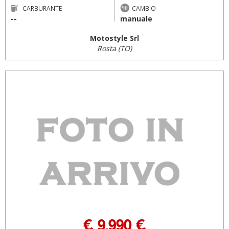
CARBURANTE
CAMBIO
--
manuale
Motostyle Srl
Rosta (TO)
€ 9.990 €