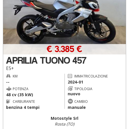
€ 3.385 €
APRILIA TUONO 457
E5+
KM
IMMATRICOLAZIONE
--
2024-01
POTENZA
TIPOLOGIA
nuovo
48 cv (35 kW)
CARBURANTE
CAMBIO
benzina 4 tempi
manuale
Motostyle Srl
Rosta (TO)