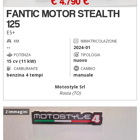
€ 4.790 €
FANTIC MOTOR STEALTH
125
E5+
KM
IMMATRICOLAZIONE
--
2024-01
POTENZA
TIPOLOGIA
nuovo
15 cv (11 kW)
CARBURANTE
CAMBIO
benzina 4 tempi
manuale
Motostyle Srl
Rosta (TO)
2 immagini