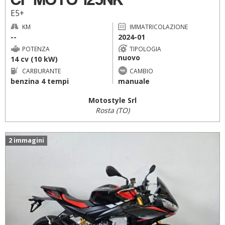
E5+
KM
IMMATRICOLAZIONE
--
2024-01
POTENZA
TIPOLOGIA
nuovo
14 cv (10 kW)
CARBURANTE
CAMBIO
benzina 4 tempi
manuale
Motostyle Srl
Rosta (TO)
2 immagini