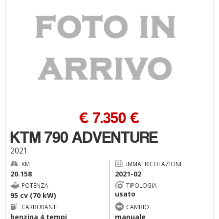
€ 7.350 €
KTM 790 ADVENTURE
2021
KM
IMMATRICOLAZIONE
20.158
2021-02
POTENZA
TIPOLOGIA
usato
95 cv (70 kW)
CARBURANTE
CAMBIO
benzina 4 tempi
manuale