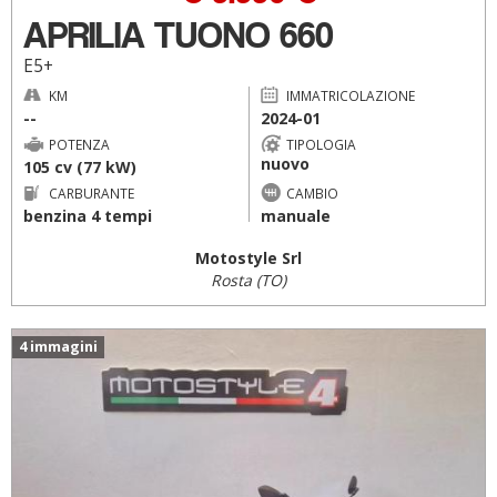
APRILIA TUONO 660
E5+
KM
IMMATRICOLAZIONE
--
2024-01
POTENZA
TIPOLOGIA
nuovo
105 cv (77 kW)
CARBURANTE
CAMBIO
benzina 4 tempi
manuale
Motostyle Srl
Rosta (TO)
4 immagini