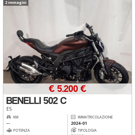
2 immagini
€ 5.200 €
BENELLI 502 C
E5
KM
IMMATRICOLAZIONE
--
2024-01
POTENZA
TIPOLOGIA