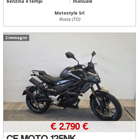
benzina 4 tempi
manuale
Motostyle Srl
Rosta (TO)
2 immagini
€ 2.790 €
CF MOTO 125NK