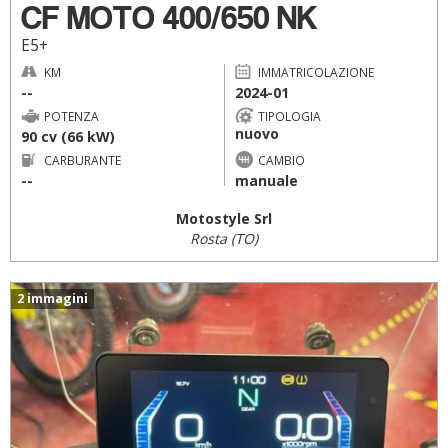
CF MOTO 400/650 NK
E5+
KM
IMMATRICOLAZIONE
--
2024-01
POTENZA
TIPOLOGIA
nuovo
90 cv (66 kW)
CARBURANTE
CAMBIO
--
manuale
Motostyle Srl
Rosta (TO)
2 immagini