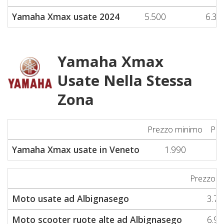
Yamaha Xmax usate 2024
5.500
6.33
Yamaha Xmax
Usate Nella Stessa
Zona
Prezzo minimo
Pre
Yamaha Xmax usate in Veneto
1.990
Prezzo m
Moto usate ad Albignasego
3.79
Moto scooter ruote alte ad Albignasego
6.99