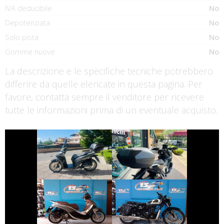
IVA deducibile
No
Depotenziata
No
Solo pista
No
Gomme nuove
No
La descrizione e le specifiche tecniche potrebbero
differire da quelle elencate in questa pagina. Per
favore, contatta sempre il venditore per ricevere
tutte le informazioni prima di un eventuale acquisto.
€ 2.390 €
€ 9.250 €
HONDA SH
HONDA X-ADV
€ 3.590 €
€ 2.790 €
PIAGGIO
BENELLI
BEVERLY
IMPERIALE
€ 6.590 €
€ 1.990 €