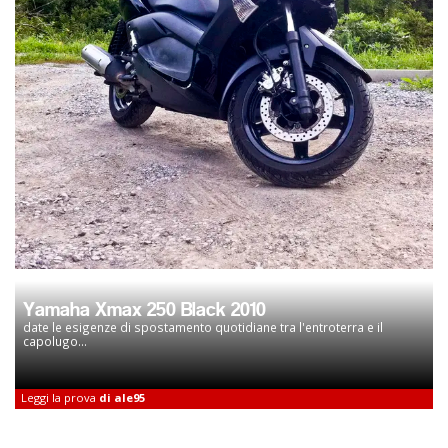
Yamaha Xmax 250 Black 2010
date le esigenze di spostamento quotidiane tra l'entroterra e il
capolugo...
Leggi la prova
di ale95