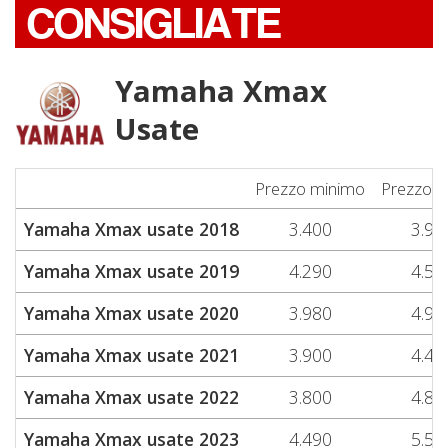
CONSIGLIATE
Yamaha Xmax
Usate
Prezzo minimo
Prezzo 
Yamaha Xmax usate 2018
3.400
3.97
Yamaha Xmax usate 2019
4.290
4.53
Yamaha Xmax usate 2020
3.980
4.99
Yamaha Xmax usate 2021
3.900
4.43
Yamaha Xmax usate 2022
3.800
4.86
Yamaha Xmax usate 2023
4.490
5.57