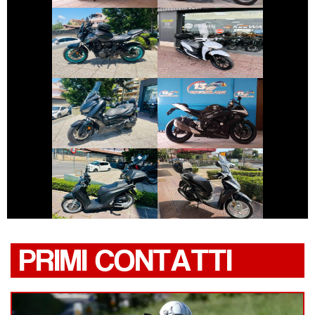
YAMAHA MT-07
SYM BWT
€ 3.990 €
€ 6.490 €
YAMAHA XMAX
SUZUKI GSX-R
€ 2.690 €
€ 2.450 €
HONDA SH
HONDA SH
PRIMI CONTATTI