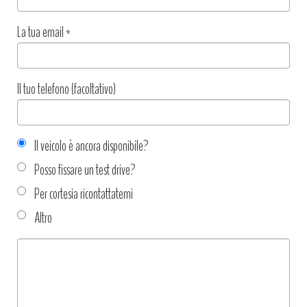
La tua email
*
Il tuo telefono (facoltativo)
Il veicolo è ancora disponibile?
Posso fissare un test drive?
Per cortesia ricontattatemi
Altro
Tipo
richiesta
*