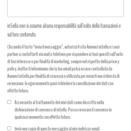
inSella non si assume alcuna responsabilità sull’esito delle transazioni e
sul loro contenuto.
Cliccando il tasto “invia il messaggio”, autorizzi il sito Annunci inSella e i suoi
partner a contattarti via mail o telefono per rispondere ai tuoi quesiti sull’auto
di tuo interesse o per finalità di marketing, sempre nel rispetto della privacy
policy. Inoltre ti informiamo che la tua email potrà essere controllata da
Annunci inSella per finalità di sicurezza e utilizzata per inviarti una richiesta di
recensione. In ogni momento puoi richiedere la cancellazione dei dati con
effetto futuro.
Acconsento al trattamento dei miei dati come descritto nella
dichiarazione di consenso di inSella. Posso revocare il consenso in
qualsiasi momento con effetto futuro.
Trattamento
Invia una copia di questo messaggio al mio indirizzo email.