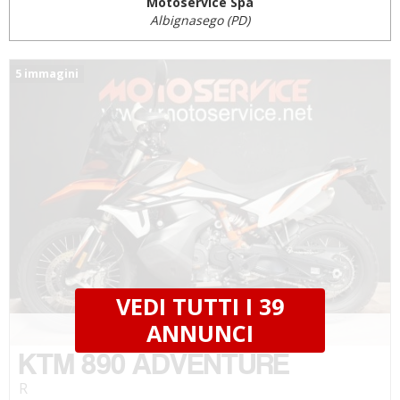
Motoservice Spa
Albignasego (PD)
5 immagini
VEDI TUTTI I 39
€ 8.790 €
ANNUNCI
KTM 890 ADVENTURE
R