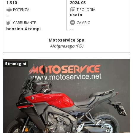
1.310
2024-03
POTENZA
TIPOLOGIA
usato
--
CARBURANTE
CAMBIO
benzina 4 tempi
--
Motoservice Spa
Albignasego (PD)
5 immagini