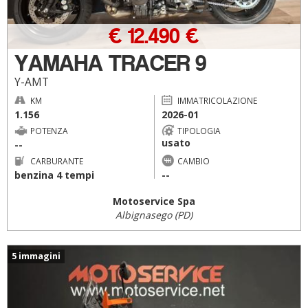
€ 12.490 €
YAMAHA TRACER 9
Y-AMT
KM
IMMATRICOLAZIONE
1.156
2026-01
POTENZA
TIPOLOGIA
usato
--
CARBURANTE
CAMBIO
benzina 4 tempi
--
Motoservice Spa
Albignasego (PD)
5 immagini