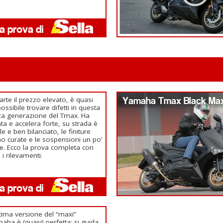
arte il prezzo elevato, è quasi
Yamaha Tmax Black Max
ossibile trovare difetti in questa
za generazione del Tmax. Ha
nta e accelera forte, su strada è
ile e ben bilanciato, le finiture
o curate e le sospensioni un po’
e. Ecco la prova completa con
i i rilevamenti.
ltima versione del “maxi”
aha è (quasi) perfetta: si guida