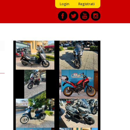
Login
Registrati
BENELLI
YAMAHA XMAX
TORNADO
€ 3.290 €
€ 6.190 €
MOTO-MORINI X-
BENELLI TRK
CAPE
€ 7.490 €
€ 5.490 €
PIAGGIO LIBERTY
SYM ADX-300
€ 1.650 €
€ 4.690 €