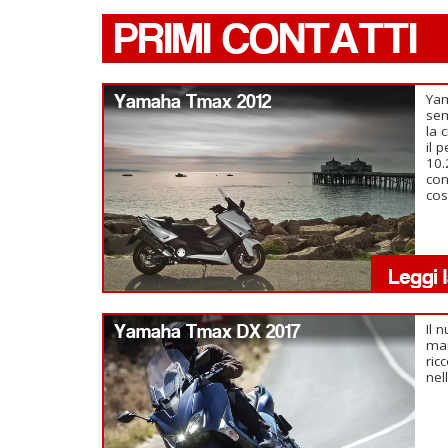
PRIMI CONTATTI
Yamaha Tmax 2012
Ya
sem
la 
il 
10.
con
cos
Yamaha Tmax DX 2017
Il 
man
ric
nel