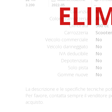
3.200
2022-05
--
Garanzia
No
Colore carrozzeria
Altro
Cilindrata
560 cc
Carrozzeria
Scooter
Veicolo commerciale
No
Veicolo danneggiato
No
IVA deducibile
No
Depotenziata
No
Solo pista
No
Gomme nuove
No
La descrizione e le specifiche tecniche po
Per favore, contatta sempre il venditore p
acquisto.