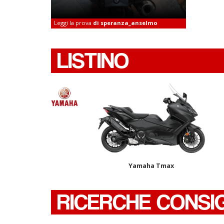
Leggi la prova
di speranza_anselmo
LISTINO
Yamaha Tmax
RICERCHE CONSI