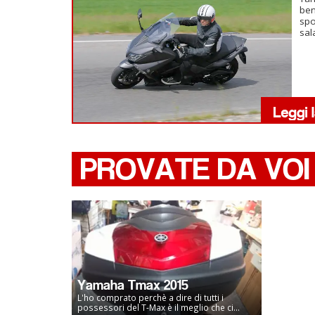
ben
spo
sal
PROVATE DA VOI
Yamaha Tmax 2015
L'ho comprato perchè a dire di tutti i
possessori del T-Max è il meglio che ci...