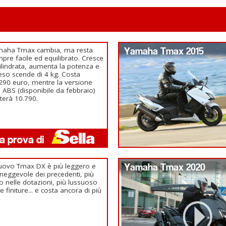
maha Tmax cambia, ma resta
Yamaha Tmax 2015
pre facile ed equilibrato. Cresce
cilindrata, aumenta la potenza e
peso scende di 4 kg. Costa
290 euro, mentre la versione
 ABS (disponibile da febbraio)
terà 10.790.
nuovo Tmax DX è più leggero e
Yamaha Tmax 2020
eggevole dei precedenti, più
co nelle dotazioni, più lussuoso
le finiture... e costa ancora di più