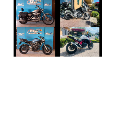
HARLEY-
HONDA NC-X
DAVIDSON
SPORTSTER
€ 6.490 €
€ 7.990 €
YAMAHA FZ6
HONDA HORNET
€ 3.290 €
€ 5.990 €