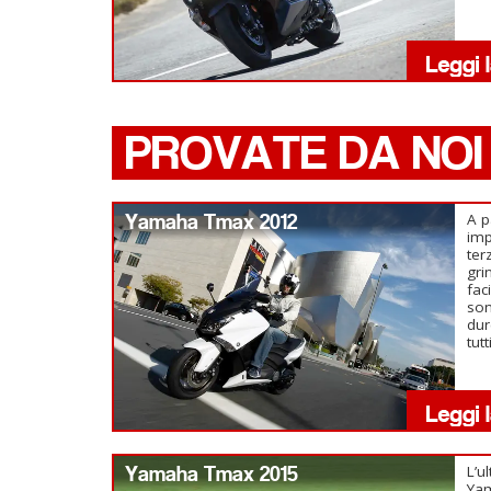
PROVATE DA NOI
Yamaha Tmax 2012
A p
imp
ter
gri
fac
son
dur
tutt
Yamaha Tmax 2015
L’u
Yam