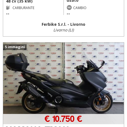
usato
48 cv (35 kW)
CARBURANTE
CAMBIO
--
--
Ferbike S.r.l. - Livorno
Livorno (LI)
5 immagini
€ 10.750 €