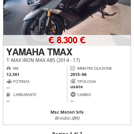
€ 8.300 €
YAMAHA TMAX
T-MAX IRON MAX ABS (2014 - 17)
KM
IMMATRICOLAZIONE
12.361
2015-06
POTENZA
TIPOLOGIA
usato
--
CARBURANTE
CAMBIO
--
--
Msc Motori Srls
Brindisi (BR)