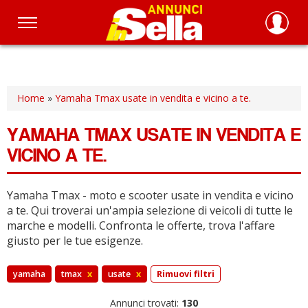
Salta
al
contenuto
principale
Home
»
Yamaha Tmax usate in vendita e vicino a te.
YAMAHA TMAX USATE IN VENDITA E
VICINO A TE.
Yamaha Tmax - moto e scooter usate in vendita e vicino
a te.
Qui troverai un'ampia selezione di veicoli di tutte le
marche e modelli.
Confronta le offerte, trova l'affare
giusto per le tue esigenze.
yamaha
tmax
x
usate
x
Rimuovi filtri
Annunci trovati:
130