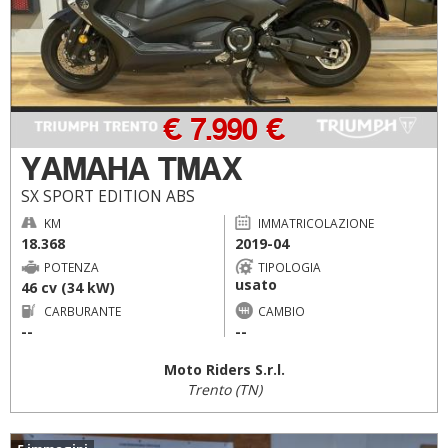
€ 7.990 €
YAMAHA TMAX
SX SPORT EDITION ABS
KM
IMMATRICOLAZIONE
18.368
2019-04
POTENZA
TIPOLOGIA
usato
46 cv (34 kW)
CARBURANTE
CAMBIO
--
--
Moto Riders S.r.l.
Trento (TN)