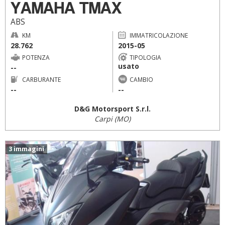
YAMAHA TMAX
ABS
KM
IMMATRICOLAZIONE
28.762
2015-05
POTENZA
TIPOLOGIA
usato
--
CARBURANTE
CAMBIO
--
--
D&G Motorsport S.r.l.
Carpi (MO)
3 immagini