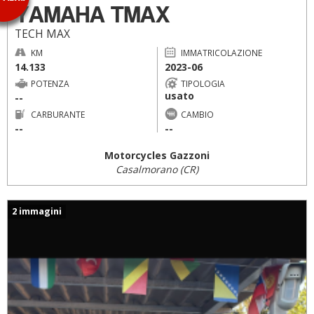
YAMAHA TMAX
TECH MAX
KM
IMMATRICOLAZIONE
14.133
2023-06
POTENZA
TIPOLOGIA
usato
--
CARBURANTE
CAMBIO
--
--
Motorcycles Gazzoni
Casalmorano (CR)
2 immagini