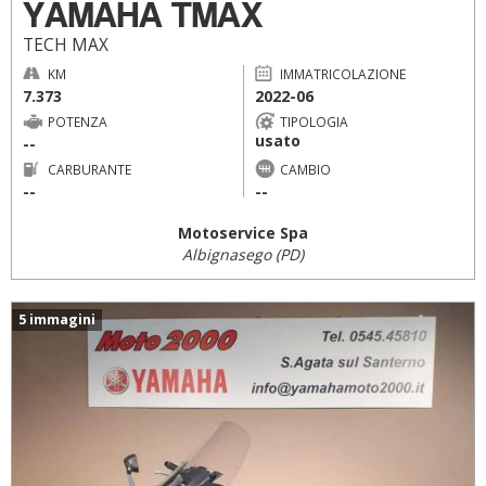
YAMAHA TMAX
TECH MAX
KM
IMMATRICOLAZIONE
7.373
2022-06
POTENZA
TIPOLOGIA
usato
--
CARBURANTE
CAMBIO
--
--
Motoservice Spa
Albignasego (PD)
5 immagini