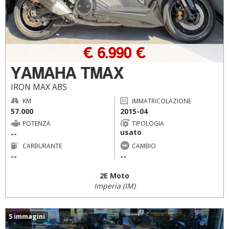
€ 6.990 €
YAMAHA TMAX
IRON MAX ABS
KM
IMMATRICOLAZIONE
57.000
2015-04
POTENZA
TIPOLOGIA
usato
--
CARBURANTE
CAMBIO
--
--
2E Moto
Imperia (IM)
5 immagini