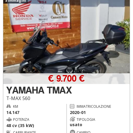
5 immagini
€ 9.700 €
YAMAHA TMAX
T-MAX 560
KM
IMMATRICOLAZIONE
14.147
2020-01
POTENZA
TIPOLOGIA
usato
48 cv (35 kW)
CARBURANTE
CAMBIO