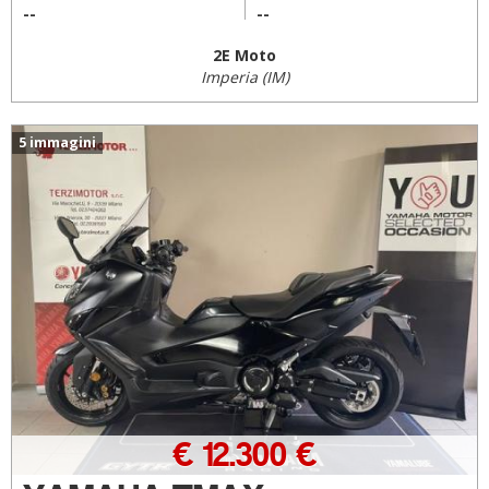
--
--
2E Moto
Imperia (IM)
5 immagini
€ 12.300 €