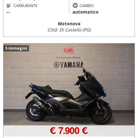
CARBURANTE
CAMBIO
--
automatico
Motonova
Cittã Di Castello (PG)
5 immagini
€ 7.900 €