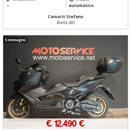
--
automatico
Camatti Stefano
Biella (BI)
5 immagini
€ 12.490 €