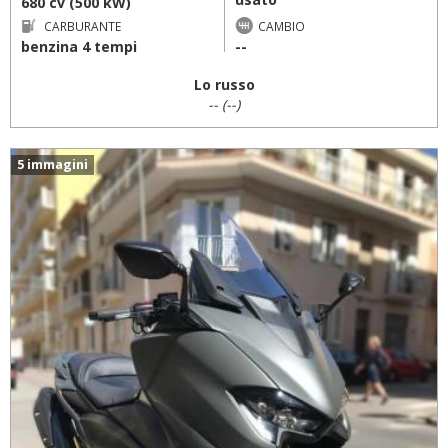
680 cv (500 kW)
CARBURANTE
CAMBIO
benzina 4 tempi
--
Lo russo
-- (--)
5 immagini