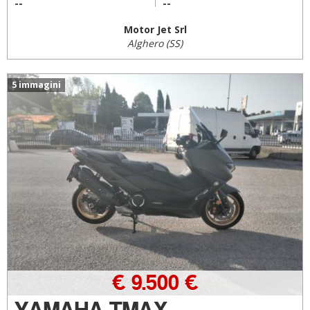
--
--
Motor Jet Srl
Alghero (SS)
5 immagini
€ 9.500 €
YAMAHA TMAX