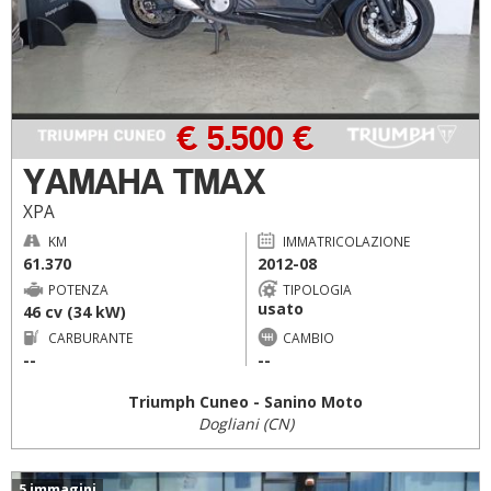
€ 5.500 €
YAMAHA TMAX
XPA
KM
IMMATRICOLAZIONE
61.370
2012-08
POTENZA
TIPOLOGIA
usato
46 cv (34 kW)
CARBURANTE
CAMBIO
--
--
Triumph Cuneo - Sanino Moto
Dogliani (CN)
5 immagini