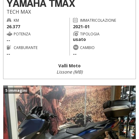
YAMAHA TMAX
TECH MAX
KM
IMMATRICOLAZIONE
26.377
2021-01
POTENZA
TIPOLOGIA
usato
--
CARBURANTE
CAMBIO
--
--
Valli Moto
Lissone (MB)
5 immagini