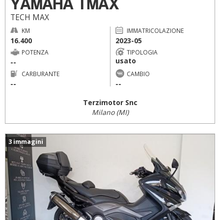
YAMAHA TMAX
TECH MAX
KM
IMMATRICOLAZIONE
16.400
2023-05
POTENZA
TIPOLOGIA
usato
--
CARBURANTE
CAMBIO
--
--
Terzimotor Snc
Milano (MI)
3 immagini