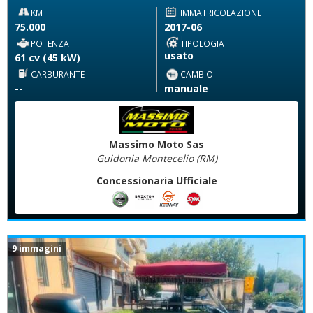
KM
IMMATRICOLAZIONE
75.000
2017-06
POTENZA
TIPOLOGIA
usato
61 cv (45 kW)
CARBURANTE
CAMBIO
--
manuale
Massimo Moto Sas
Guidonia Montecelio (RM)
Concessionaria Ufficiale
9 immagini