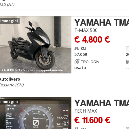
Asti (AT)
YAMAHA TM
 immagini
T-MAX 500
€ 4.800 €
KM
57.069
2
TIPOLOGIA
usato
-
Autolivero
Fossano (CN)
YAMAHA TM
 immagini
TECH MAX
€ 11.600 €