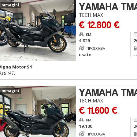
YAMAHA TM
 immagini
TECH MAX
€ 12.800 €
KM
4.826
2
TIPOLOGIA
usato
-
Vigna Motor Srl
Asti (AT)
YAMAHA TM
 immagini
TECH MAX
€ 11.600 €
KM
19.100
2
TIPOLOGIA