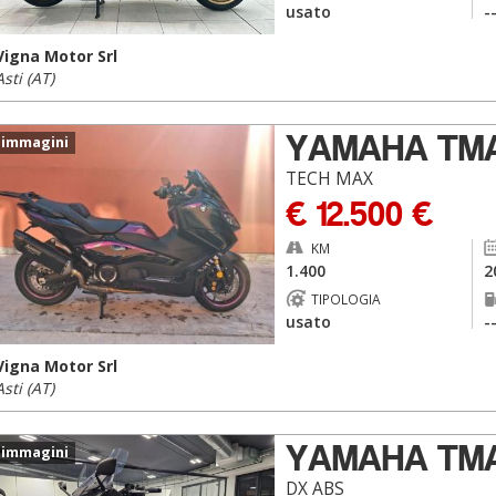
usato
-
Vigna Motor Srl
Asti (AT)
YAMAHA TM
 immagini
TECH MAX
€ 12.500 €
KM
1.400
2
TIPOLOGIA
usato
-
Vigna Motor Srl
Asti (AT)
YAMAHA TM
 immagini
DX ABS