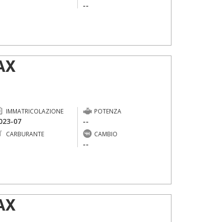
-
--
AX
IMMATRICOLAZIONE
POTENZA
023-07
--
CARBURANTE
CAMBIO
-
--
AX