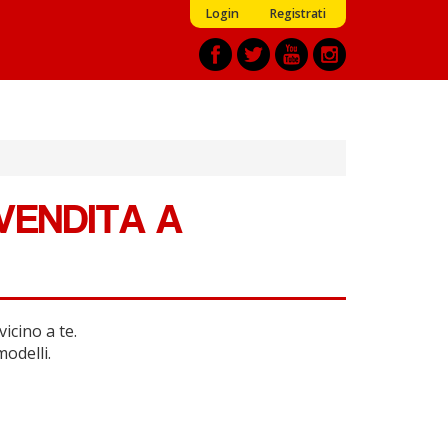
Login
Registrati
VENDITA A
icino a te.
modelli.