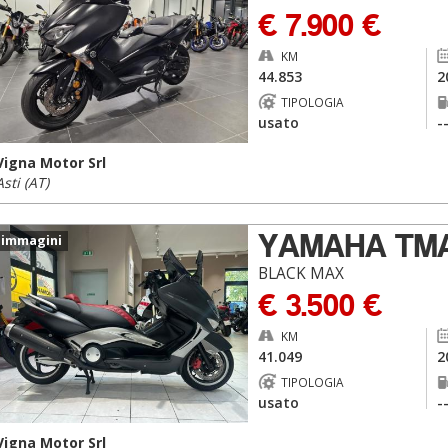
€ 7.900 €
KM
44.853
2
TIPOLOGIA
usato
-
Vigna Motor Srl
Asti (AT)
YAMAHA TM
 immagini
BLACK MAX
€ 3.500 €
KM
41.049
2
TIPOLOGIA
usato
-
Vigna Motor Srl