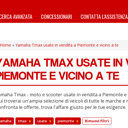
ICERCA AVANZATA
CONCESSIONARI
CONTATTA L'ASSISTENZA
Home
»
Yamaha Tmax usate in vendita a Piemonte e vicino a te
YAMAHA TMAX USATE IN 
PIEMONTE E VICINO A TE
maha Tmax - moto e scooter usate in vendita a Piemonte e v
i troverai un'ampia selezione di veicoli di tutte le marche e 
nfronta le offerte, trova l'affare giusto per le tue esigenze.
yamaha
tmax
x
usate
x
piemonte
x
Rimuovi filtri