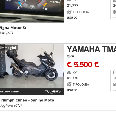
KM
21.777
2
TIPOLOGIA
usato
-
Vigna Motor Srl
Asti (AT)
YAMAHA TM
 immagini
XPA
€ 5.500 €
KM
61.370
2
TIPOLOGIA
usato
-
Triumph Cuneo - Sanino Moto
Dogliani (CN)