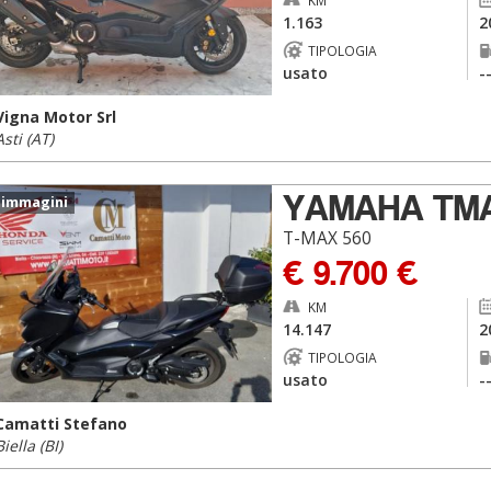
KM
1.163
2
TIPOLOGIA
usato
-
Vigna Motor Srl
Asti (AT)
YAMAHA TM
 immagini
T-MAX 560
€ 9.700 €
KM
14.147
2
TIPOLOGIA
usato
-
Camatti Stefano
Biella (BI)