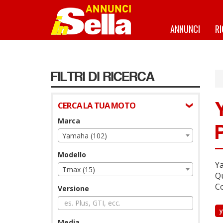
Salta
al
contenuto
ANNUNCI
R
principale
FILTRI DI RICERCA
CERCA LA TUA MOTO
Marca
Yamaha (102)
Modello
Ya
Tmax (15)
Qu
Co
Versione
Media