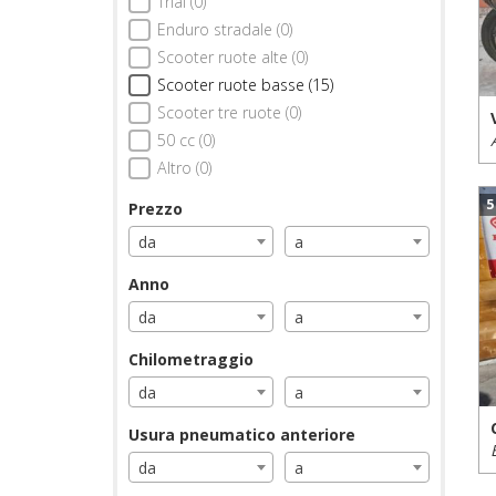
Trial (0)
Enduro stradale (0)
Scooter ruote alte (0)
Scooter ruote basse (15)
Scooter tre ruote (0)
50 cc (0)
Altro (0)
5
Prezzo
da
a
Anno
da
a
Chilometraggio
da
a
Usura pneumatico anteriore
da
a