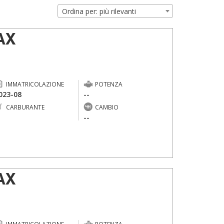
Ordina per: più rilevanti
AX
IMMATRICOLAZIONE
POTENZA
023-08
--
CARBURANTE
CAMBIO
-
--
AX