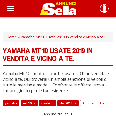
Salta
al
contenuto
principale
Home
»
Yamaha Mt 10 usate 2019 in vendita e vicino a te.
YAMAHA MT 10 USATE 2019 IN
VENDITA E VICINO A TE.
Yamaha Mt 10 - moto e scooter usate 2019 in vendita e
vicino a te.
Qui troverai un'ampia selezione di veicoli di
tutte le marche e modelli.
Confronta le offerte, trova
l'affare giusto per le tue esigenze.
yamaha
mt 10
x
usate
x
del 2019
x
Rimuovi filtri
Annunci trovati:
1