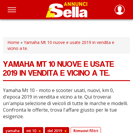
Salta
al
contenuto
principale
Home
»
Yamaha Mt 10 nuove e usate 2019 in vendita e
vicino a te.
YAMAHA MT 10 NUOVE E USATE
2019 IN VENDITA E VICINO A TE.
Yamaha Mt 10 - moto e scooter usati, nuovi, km 0,
d'epoca 2019 in vendita e vicino a te.
Qui troverai
un'ampia selezione di veicoli di tutte le marche e modelli.
Confronta le offerte, trova l'affare giusto per le tue
esigenze.
yamaha
mt 10
x
del 2019
x
Rimuovi filtri