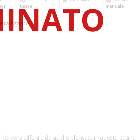
kW)
usate
manuale
tallizzato
trebbero differire da quelle elencate in questa pagina.