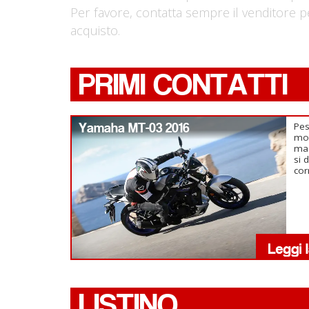
Per favore, contatta sempre il venditore p
acquisto.
PRIMI CONTATTI
Yamaha MT-03 2016
Pes
mot
ma 
si 
cor
LISTINO