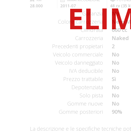
28.000
2011-07
48 cv (35 
Garanzia
No
Colore carrozzeria
Nero Me
Cilindrata
660 cc
Carrozzeria
Naked
Precedenti propietari
2
Veicolo commerciale
No
Veicolo danneggiato
No
IVA deducibile
No
Prezzo trattabile
Sì
Depotenziata
No
Solo pista
No
Gomme nuove
No
Gomme posteriori
90%
La descrizione e le specifiche tecniche po