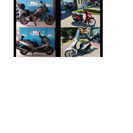
DUCATI
HONDA VISION
MULTISTRADA
€ 1.590 €
€ 11.690 €
KYMCO X-TOWN
PIAGGIO MEDLEY
€ 3.390 €
€ 2.790 €