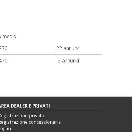
o medio
270
22 annunci
470
3 annunci
AREA DEALER E PRIVATI
Registrazione privato
Registrazione concessionaria
og in