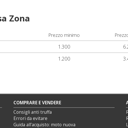
sa Zona
Prezzo minimo
Prezz
1.300
6.
1.200
3.
COMPRARE E VENDERE
Consigli anti truffa
Errori da evitare
Guida all’acquisto: moto nuova
L