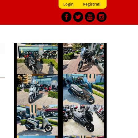
Login
Registrati
MORBIDELLI
YAMAHA XMAX
T352X
€ 5.350 €
€ 5.190 €
HONDA FORZA-
HONDA SH
350
€ 2.490 €
€ 4.790 €
HONDA SH
SYM JET
€ 4.490 €
€ 2.590 €