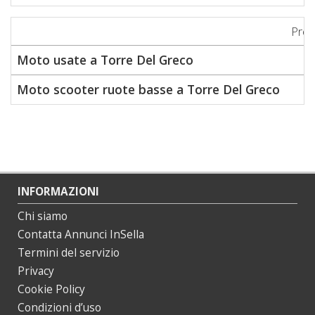
Prez
Moto usate a Torre Del Greco
Moto scooter ruote basse a Torre Del Greco
INFORMAZIONI
Chi siamo
Contatta Annunci InSella
Termini del servizio
Privacy
Cookie Policy
Condizioni d’uso