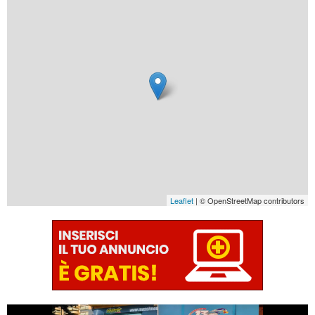
Leaflet
| © OpenStreetMap contributors
€ 2.490 €
€ 5.790 €