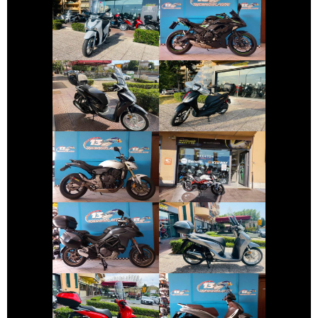
KAWASAKI
HONDA SH
NINJA-650
€ 2.150 €
€ 2.990 €
HONDA SH
PIAGGIO MEDLEY
€ 3.490 €
€ 2.550 €
HONDA HORNET
BENELLI BN
€ 11.690 €
€ 3.150 €
DUCATI
HONDA SH
MULTISTRADA
€ 3.490 €
€ 3.590 €
PIAGGIO
HONDA SH
BEVERLY