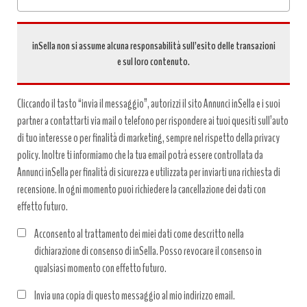
inSella non si assume alcuna responsabilità sull’esito delle transazioni
e sul loro contenuto.
Cliccando il tasto “invia il messaggio”, autorizzi il sito Annunci inSella e i suoi
partner a contattarti via mail o telefono per rispondere ai tuoi quesiti sull’auto
di tuo interesse o per finalità di marketing, sempre nel rispetto della privacy
policy. Inoltre ti informiamo che la tua email potrà essere controllata da
Annunci inSella per finalità di sicurezza e utilizzata per inviarti una richiesta di
recensione. In ogni momento puoi richiedere la cancellazione dei dati con
effetto futuro.
Acconsento al trattamento dei miei dati come descritto nella
dichiarazione di consenso di inSella. Posso revocare il consenso in
qualsiasi momento con effetto futuro.
Trattamento
Invia una copia di questo messaggio al mio indirizzo email.
dati