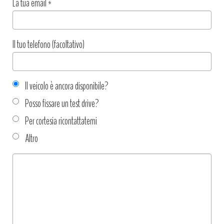
La tua email
*
Il tuo telefono (facoltativo)
Il veicolo è ancora disponibile?
Posso fissare un test drive?
Per cortesia ricontattatemi
Altro
Tipo
richiesta
*