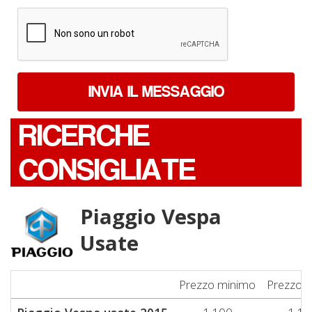
*
INVIA IL MESSAGGIO
RICERCHE
CONSIGLIATE
Piaggio Vespa
Usate
Prezzo minimo
Prezzo 