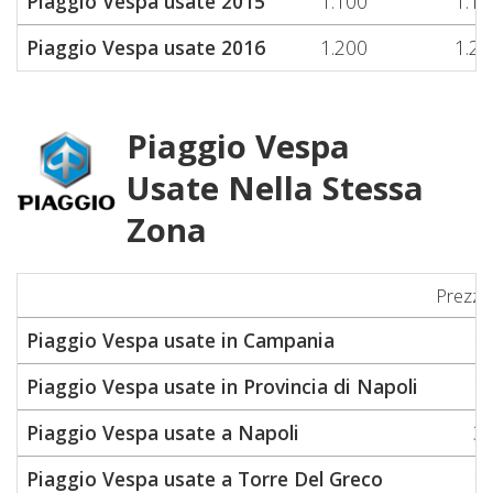
Piaggio Vespa usate 2015
1.100
1.10
Piaggio Vespa usate 2016
1.200
1.20
Piaggio Vespa
Usate Nella Stessa
Zona
Prezzo
Piaggio Vespa usate in Campania
1.
Piaggio Vespa usate in Provincia di Napoli
1.
Piaggio Vespa usate a Napoli
3.
Piaggio Vespa usate a Torre Del Greco
1.