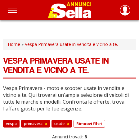
Salta
al
contenuto
principale
Home
»
Vespa Primavera usate in vendita e vicino a te.
VESPA PRIMAVERA USATE IN
VENDITA E VICINO A TE.
Vespa Primavera - moto e scooter usate in vendita e
vicino a te.
Qui troverai un'ampia selezione di veicoli di
tutte le marche e modelli.
Confronta le offerte, trova
l'affare giusto per le tue esigenze.
vespa
primavera
x
usate
x
Rimuovi filtri
Annunci trovati:
8