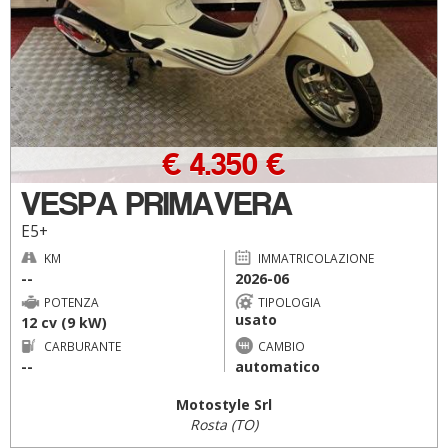
€ 4.350 €
VESPA PRIMAVERA
E5+
KM
IMMATRICOLAZIONE
--
2026-06
POTENZA
TIPOLOGIA
usato
12 cv (9 kW)
CARBURANTE
CAMBIO
--
automatico
Motostyle Srl
Rosta (TO)