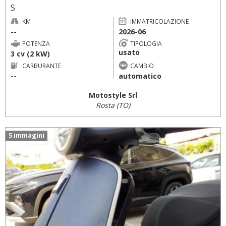
S
KM
IMMATRICOLAZIONE
--
2026-06
POTENZA
TIPOLOGIA
usato
3 cv (2 kW)
CARBURANTE
CAMBIO
--
automatico
Motostyle Srl
Rosta (TO)
5 immagini