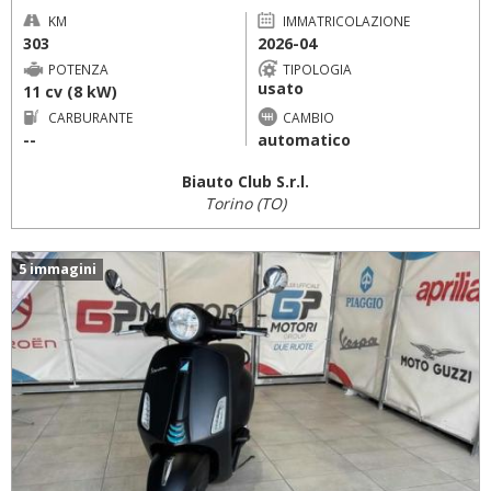
KM
IMMATRICOLAZIONE
303
2026-04
POTENZA
TIPOLOGIA
usato
11 cv (8 kW)
CARBURANTE
CAMBIO
--
automatico
Biauto Club S.r.l.
Torino (TO)
5 immagini