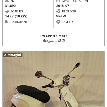
KM
IMMATRICOLAZIONE
31.690
2015-07
POTENZA
TIPOLOGIA
usato
14 cv (10 kW)
CARBURANTE
CAMBIO
--
--
Bm Centro Moto
Bergamo (BG)
2 immagini