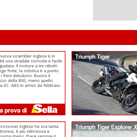
nuova scrambler inglese è in
Triumph Tiger
ltà una stradale comoda e facile
guidare. Il motore a tre cilindri
nge forte, la ciclistica è a punto
i freni deludono. Buono il
zzo della 800, meno quello
la XC. ABS in arrivo da febbraio.
crossover inglese ha ora tanta
Triumph Tiger Explorer 
ttronica, è più silenziosa e
suma meno. Piace sempre il