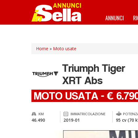
Salta
al
contenuto
ANNUNCI
R
principale
Home
»
Moto usate
Triumph
Tiger
XRT Abs
MOTO USATA
-
€ 6.79
KM
IMMATRICOLAZIONE
POTENZ
46.490
2019-01
95 cv (70 