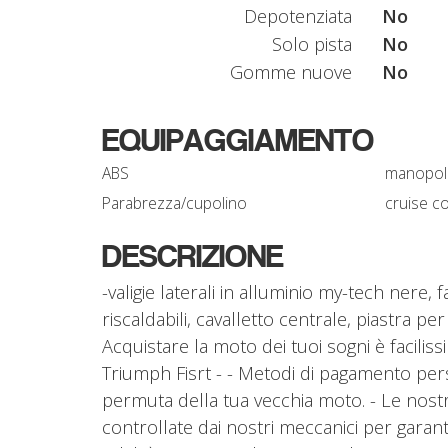
Depotenziata
No
Solo pista
No
Gomme nuove
No
EQUIPAGGIAMENTO
ABS
manopole 
Parabrezza/cupolino
cruise c
DESCRIZIONE
-valigie laterali in alluminio my-tech nere, f
riscaldabili, cavalletto centrale, piastra p
Acquistare la moto dei tuoi sogni è facilis
Triumph Fisrt - - Metodi di pagamento pers
permuta della tua vecchia moto. - Le nos
controllate dai nostri meccanici per garanti