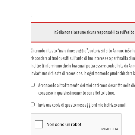
inSella non si assume alcuna responsabilità sull’esito
Cliccando il tasto “invia il messaggio”, autorizzi il sito Annunci inSell
rispondere ai tuoi quesiti sull’auto di tuo interesse o per finalità di
Inoltre ti informiamo che la tua email potrà essere controllata da Annun
inviarti una richiesta di recensione. In ogni momento puoi richiedere l
Acconsento al trattamento dei miei dati come descritto nella dic
consenso in qualsiasi momento con effetto futuro.
Trattamento
Invia una copia di questo messaggio al mio indirizzo email.
dati
*