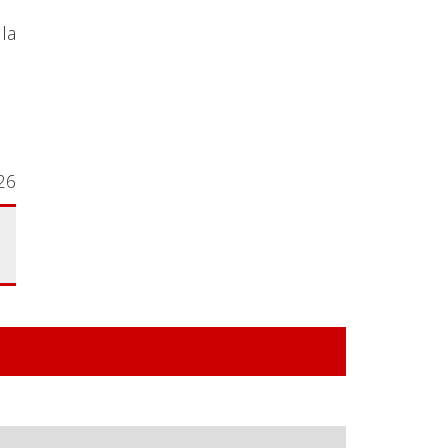
lla
26