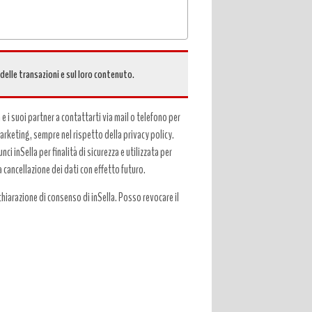
 delle transazioni e sul loro contenuto.
a e i suoi partner a contattarti via mail o telefono per
 marketing, sempre nel rispetto della privacy policy.
ci inSella per finalità di sicurezza e utilizzata per
a cancellazione dei dati con effetto futuro.
hiarazione di consenso di inSella. Posso revocare il