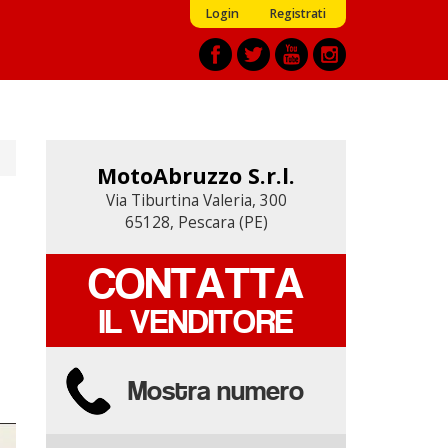
Login
Registrati
MotoAbruzzo S.r.l.
MotoAbruzzo S.r.l.
Via Tiburtina Valeria, 300
Via Tiburtina Valeria, 300
65128, Pescara (PE)
65128, Pescara (PE)
CONTATTA
CONTATTA
IL VENDITORE
IL VENDITORE
Mostra numero
Mostra numero