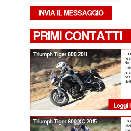
INVIA IL MESSAGGIO
PRIMI CONTATTI
Triumph Tiger 800 2011
La 
rea
da 
spi
ma 
pre
del
Triumph Tiger 800 XC 2015
La 
ele
con