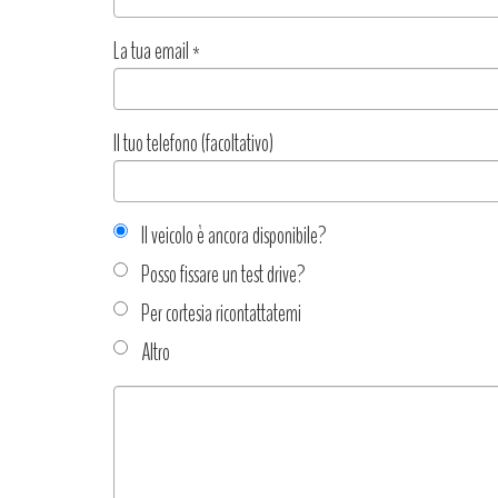
La tua email
*
Il tuo telefono (facoltativo)
Il veicolo è ancora disponibile?
Posso fissare un test drive?
Per cortesia ricontattatemi
Altro
Tipo
richiesta
*