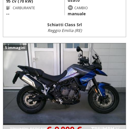
usato
95 cv (70 kW)
CARBURANTE
CAMBIO
--
manuale
Schiatti Class Srl
Reggio Emilia (RE)
5 immagini