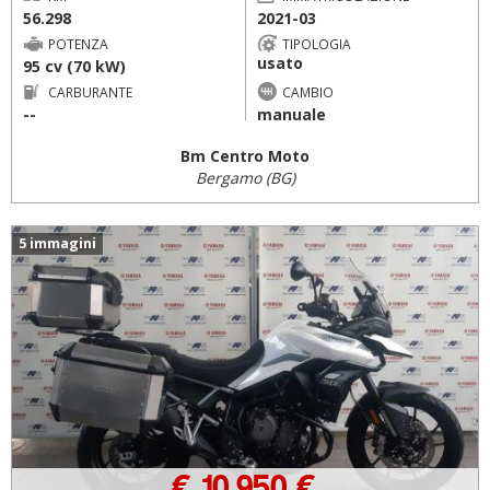
56.298
2021-03
POTENZA
TIPOLOGIA
usato
95 cv (70 kW)
CARBURANTE
CAMBIO
--
manuale
Bm Centro Moto
Bergamo (BG)
5 immagini
€ 10.950 €