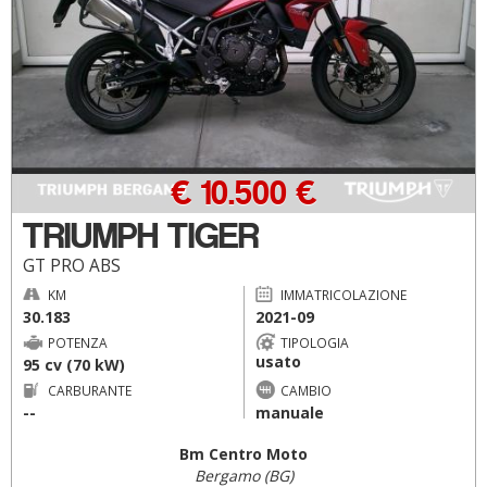
€ 10.500 €
TRIUMPH TIGER
GT PRO ABS
KM
IMMATRICOLAZIONE
30.183
2021-09
POTENZA
TIPOLOGIA
usato
95 cv (70 kW)
CARBURANTE
CAMBIO
--
manuale
Bm Centro Moto
Bergamo (BG)