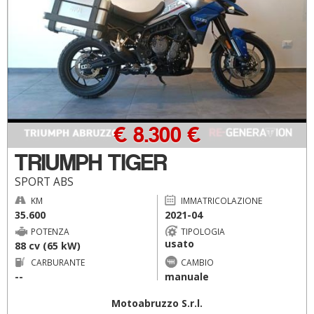
€ 8.300 €
TRIUMPH TIGER
SPORT ABS
KM
IMMATRICOLAZIONE
35.600
2021-04
POTENZA
TIPOLOGIA
usato
88 cv (65 kW)
CARBURANTE
CAMBIO
--
manuale
Motoabruzzo S.r.l.