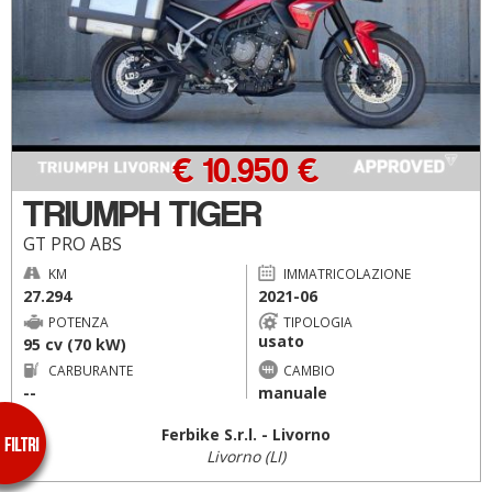
€ 10.950 €
TRIUMPH TIGER
GT PRO ABS
KM
IMMATRICOLAZIONE
27.294
2021-06
POTENZA
TIPOLOGIA
usato
95 cv (70 kW)
CARBURANTE
CAMBIO
--
manuale
Ferbike S.r.l. - Livorno
Livorno (LI)