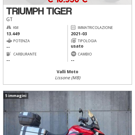
TRIUMPH TIGER
GT
KM
IMMATRICOLAZIONE
13.449
2021-03
POTENZA
TIPOLOGIA
usato
--
CARBURANTE
CAMBIO
--
--
Valli Moto
Lissone (MB)
5 immagini