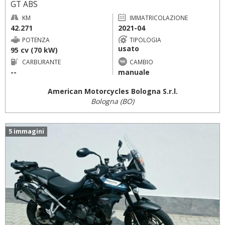
GT ABS
KM
IMMATRICOLAZIONE
42.271
2021-04
POTENZA
TIPOLOGIA
usato
95 cv (70 kW)
CARBURANTE
CAMBIO
--
manuale
American Motorcycles Bologna S.r.l.
Bologna (BO)
5 immagini