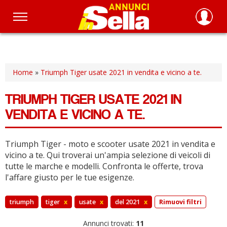
Salta
al
contenuto
principale
Home
»
Triumph Tiger usate 2021 in vendita e vicino a te.
TRIUMPH TIGER USATE 2021 IN
VENDITA E VICINO A TE.
Triumph Tiger - moto e scooter usate 2021 in vendita e
vicino a te.
Qui troverai un'ampia selezione di veicoli di
tutte le marche e modelli.
Confronta le offerte, trova
l'affare giusto per le tue esigenze.
triumph
tiger
x
usate
x
del 2021
x
Rimuovi filtri
Annunci trovati:
11