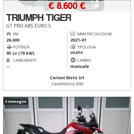
€ 8.600 €
TRIUMPH TIGER
GT PRO ABS EURO 5
KM
IMMATRICOLAZIONE
26.600
2021-01
POTENZA
TIPOLOGIA
usato
95 cv (70 kW)
CARBURANTE
CAMBIO
--
manuale
Ceriani Moto Srl
Castellanza (VA)
5 immagini