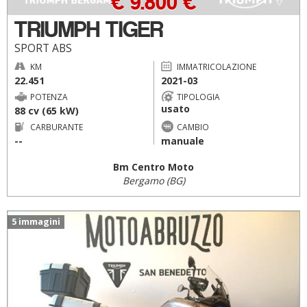
€ 9.800 €
TRIUMPH TIGER
SPORT ABS
KM
IMMATRICOLAZIONE
22.451
2021-03
POTENZA
TIPOLOGIA
usato
88 cv (65 kW)
CARBURANTE
CAMBIO
--
manuale
Bm Centro Moto
Bergamo (BG)
5 immagini