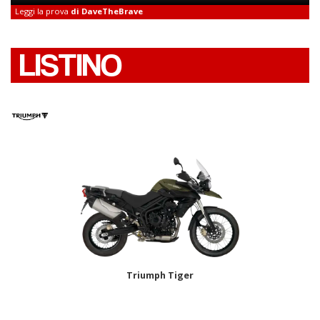
Leggi la prova
di DaveTheBrave
LISTINO
Triumph Tiger