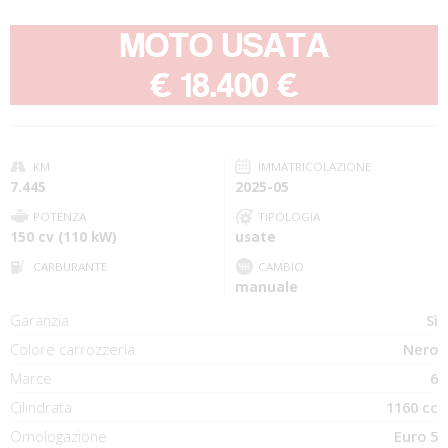
MOTO USATA
-
€ 18.400 €
KM
IMMATRICOLAZIONE
7.445
2025-05
POTENZA
TIPOLOGIA
150 cv (110 kW)
usate
CARBURANTE
CAMBIO
manuale
Garanzia
Sì
Colore carrozzeria
Nero
Marce
6
Cilindrata
1160 cc
Omologazione
Euro 5