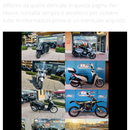
differire da quelle elencate in questa pagina. Per
favore, contatta sempre il venditore per ricevere
tutte le informazioni prima di un eventuale acquisto.
€ 5.450 €
€ 4.190 €
SYM MAXSYM-TL
SYM JOYRIDE
€ 2.490 €
€ 2.590 €
HONDA SH
HONDA SH
€ 2.650 €
€ 2.990 €
FANTIC-MOTOR
HONDA SH
XE
€ 2.490 €
€ 3.790 €