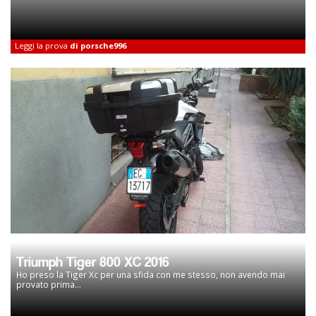
Leggi la prova
di porsche996
Triumph Tiger 800 XC 2016
Ho preso la Tiger Xc per una sfida con me stesso, non avendo mai
provato prima...