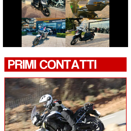
SYM SYMPHONY
HONDA SH
€ 12.990 €
€ 2.990 €
HONDA AFRICA-
PIAGGIO MEDLEY
TWIN
PRIMI CONTATTI