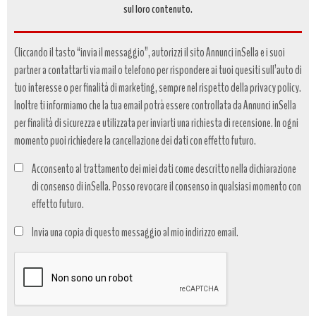
sul loro contenuto.
Cliccando il tasto “invia il messaggio”, autorizzi il sito Annunci inSella e i suoi
partner a contattarti via mail o telefono per rispondere ai tuoi quesiti sull’auto di
tuo interesse o per finalità di marketing, sempre nel rispetto della privacy policy.
Inoltre ti informiamo che la tua email potrà essere controllata da Annunci inSella
per finalità di sicurezza e utilizzata per inviarti una richiesta di recensione. In ogni
momento puoi richiedere la cancellazione dei dati con effetto futuro.
Acconsento al trattamento dei miei dati come descritto nella dichiarazione
di consenso di inSella. Posso revocare il consenso in qualsiasi momento con
effetto futuro.
Trattamento
Invia una copia di questo messaggio al mio indirizzo email.
dati
*