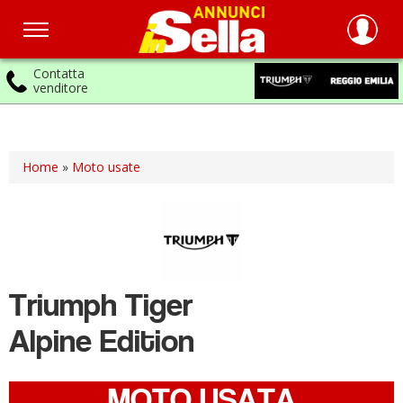
Contatta
venditore
Salta
al
contenuto
principale
Home
»
Moto usate
Triumph
Tiger
Alpine Edition
MOTO USATA