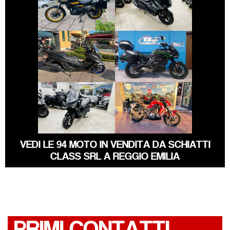
SYM JET
HIMALAYAN
€ 4.890 €
€ 5.890 €
SUZUKI
KAWASAKI
BURGMAN-400-
VERSYS
650
€ 4.290 €
€ 2.800 €
SYM JOYRIDE
KEEWAY RKF
VEDI LE 94 MOTO IN VENDITA DA SCHIATTI
CLASS SRL A REGGIO EMILIA
PRIMI CONTATTI