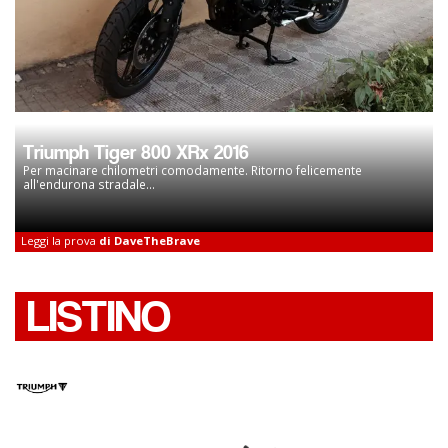
Triumph Tiger 800 XRx 2016
Per macinare chilometri comodamente. Ritorno felicemente
all'endurona stradale...
Leggi la prova
di DaveTheBrave
LISTINO