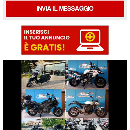
INVIA IL MESSAGGIO
€ 2.990 €
€ 3.690 €
PIAGGIO MEDLEY
BENELLI TRK
€ 9.990 €
€ 3.490 €
KAWASAKI
HONDA HORNET
VERSYS
€ 4.999 €
€ 2.590 €
ROYAL-ENFIELD