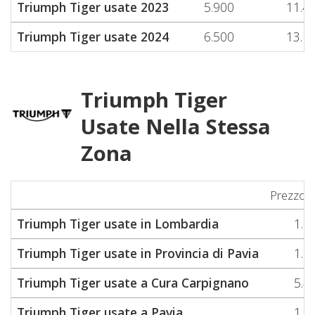
Triumph Tiger usate 2023
5.900
11.4
Triumph Tiger usate 2024
6.500
13.1
Triumph Tiger
Usate Nella Stessa
Zona
Prezzo 
Triumph Tiger usate in Lombardia
1.5
Triumph Tiger usate in Provincia di Pavia
1.5
Triumph Tiger usate a Cura Carpignano
5.4
Triumph Tiger usate a Pavia
1.5