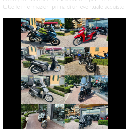
tutte le informazioni prima di un eventuale acquisto.
€ 7.490 €
€ 3.190 €
HONDA FORZA-
HONDA SH
750
€ 3.290 €
€ 4.490 €
DUCATI
HONDA SH
SCRAMBLER
€ 1.999 €
€ 2.390 €
HONDA SH
PEUGEOT TWEET
€ 8.990 €
€ 5.450 €
HONDA X-ADV
SYM MAXSYM-TL
€ 10.250 €
€ 4.999 €