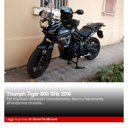
Triumph Tiger 800 XRx 2016
Per macinare chilometri comodamente. Ritorno felicemente
all'endurona stradale...
Leggi la prova
di DaveTheBrave