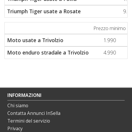
Triumph Tiger usate a Rosate
9.9
Prezzo minimo
Moto usate a Trivolzio
1.990
Moto enduro stradale a Trivolzio
4.990
INFORMAZIONI
Chi siamo
Contatta Annunci InSella
Termini del servizio
Privacy