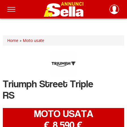
Salta
al
contenuto
principale
Home
»
Moto usate
Triumph
Street Triple
RS
MOTO USATA
-
€ 8.590 €