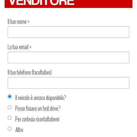
VENDITORE
Il tuo nome
*
La tua email
*
Il tuo telefono (facoltativo)
Il veicolo è ancora disponibile?
Posso fissare un test drive?
Per cortesia ricontattatemi
Altro