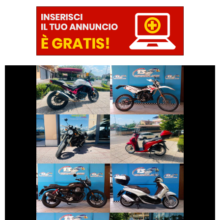
€ 5.990 €
€ 1.990 €
BETAMOTOR
HONDA HORNET
ENDURO
€ 2.350 €
€ 2.490 €
SWM GRAN-
HONDA SH
MILANO
€ 8.190 €
€ 2.990 €
PIAGGIO
MOTO-GUZZI V7
BEVERLY
€ 3.490 €
€ 5.590 €