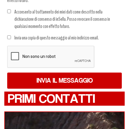
effetto futuro.
Acconsento al trattamento dei miei dati come descritto nella
dichiarazione di consenso di inSella. Posso revocare il consenso in
qualsiasi momento con effetto futuro.
Trattamento
Invia una copia di questo messaggio al mio indirizzo email.
dati
*
INVIA IL MESSAGGIO
PRIMI CONTATTI