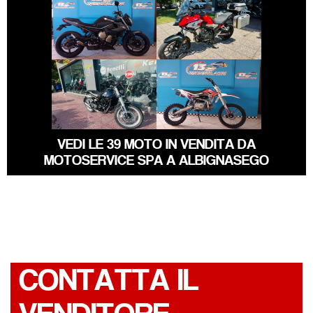
YAMAHA XJ6
HONDA CB-500
€ 3.490 €
€ 1.150 €
ALTRA-MARCA
BENELLI
ALTRO-
LEONCINO
MODELLO
VEDI LE 39 MOTO IN VENDITA DA
MOTOSERVICE SPA A ALBIGNASEGO
CONTATTA IL