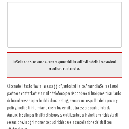
Tipo
richiesta
*
inSella non si assume alcuna responsabilità sull’esito delle transazioni
e sul loro contenuto.
Cliccando il tasto “invia il messaggio”, autorizzi il sito Annunci inSella e i suoi
partner a contattarti via mail o telefono per rispondere ai tuoi quesiti sull’auto
di tuo interesse o per finalità di marketing, sempre nel rispetto della privacy
policy. Inoltre ti informiamo che la tua email potrà essere controllata da
Annunci inSella per finalità di sicurezza e utilizzata per inviarti una richiesta di
recensione. In ogni momento puoi richiedere la cancellazione dei dati con