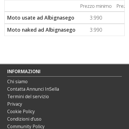
Prezzo minimo
Prezz
Moto usate ad Albignasego
3.990
9
Moto naked ad Albignasego
3.990
7
INFORMAZIONI
Chi siamo
Contatta Annunci InSella
Termini del servizio
Privacy
Cookie Policy
Condizioni d’uso
Community Policy