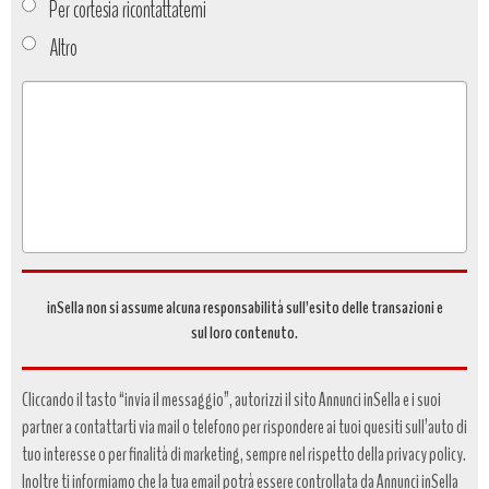
Per cortesia ricontattatemi
Altro
Tipo
richiesta
*
inSella non si assume alcuna responsabilità sull’esito delle transazioni e
sul loro contenuto.
Cliccando il tasto “invia il messaggio”, autorizzi il sito Annunci inSella e i suoi
partner a contattarti via mail o telefono per rispondere ai tuoi quesiti sull’auto di
tuo interesse o per finalità di marketing, sempre nel rispetto della privacy policy.
Inoltre ti informiamo che la tua email potrà essere controllata da Annunci inSella