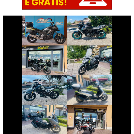
€ 3.790 €
€ 6.590 €
HONDA NC-X
YAMAHA MT-07
€ 5.290 €
€ 3.490 €
HONDA CB-500
HONDA SH
€ 3.390 €
€ 3.250 €
PIAGGIO
BENELLI BKX-125
BEVERLY
€ 5.990 €
€ 2.550 €
HONDA FORZA-
BENELLI BN
350
€ 2.190 €
€ 2.490 €