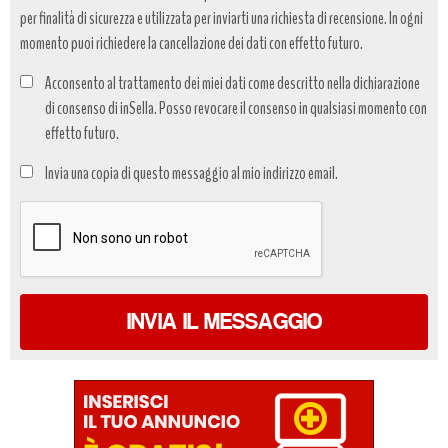
per finalità di sicurezza e utilizzata per inviarti una richiesta di recensione. In ogni
momento puoi richiedere la cancellazione dei dati con effetto futuro.
Acconsento al trattamento dei miei dati come descritto nella dichiarazione
di consenso di inSella. Posso revocare il consenso in qualsiasi momento con
effetto futuro.
Trattamento
Invia una copia di questo messaggio al mio indirizzo email.
dati
*
INVIA IL MESSAGGIO