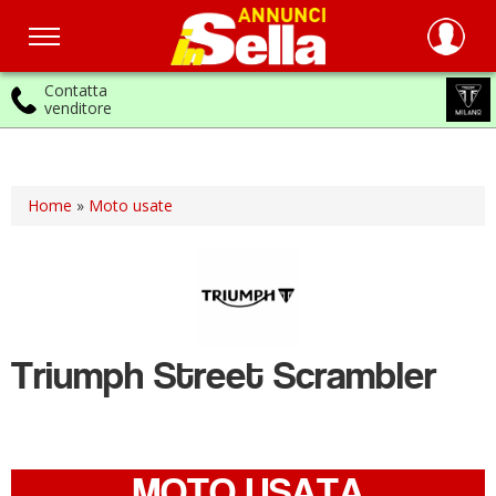
Contatta
venditore
Salta
al
contenuto
principale
Home
»
Moto usate
Triumph
Street Scrambler
MOTO USATA