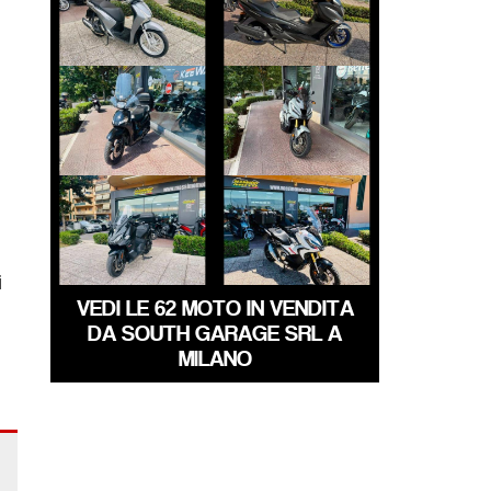
650
€ 1.999 €
€ 4.890 €
PEUGEOT TWEET
HONDA X-ADV
€ 2.390 €
€ 8.990 €
SYM MAXSYM-TL
HONDA X-ADV
€ 5.450 €
€ 10.250 €
i
VEDI LE 62 MOTO IN VENDITA
DA SOUTH GARAGE SRL A
MILANO