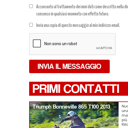
Acconsento al trattamento dei miei dati come descritto nella dic
consenso in qualsiasi momento con effetto futuro.
Trattamento
Invia una copia di questo messaggio al mio indirizzo email.
dati
*
INVIA IL MESSAGGIO
PRIMI CONTATTI
Triumph Bonneville 865 T100 2013
Nuo
una
man
più
Rit