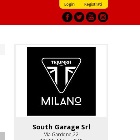
Login
Registrati
South Garage Srl
South Garage Srl
Via Gardone,22
Via Gardone,22