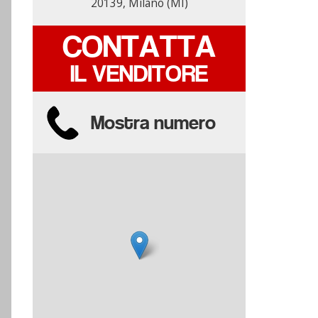
20139, Milano (MI)
20139, Milano (MI)
CONTATTA
CONTATTA
IL VENDITORE
IL VENDITORE
Mostra numero
Mostra numero