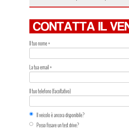
CONTATTA IL VE
Il tuo nome
*
La tua email
*
Il tuo telefono (facoltativo)
Il veicolo è ancora disponibile?
Posso fissare un test drive?