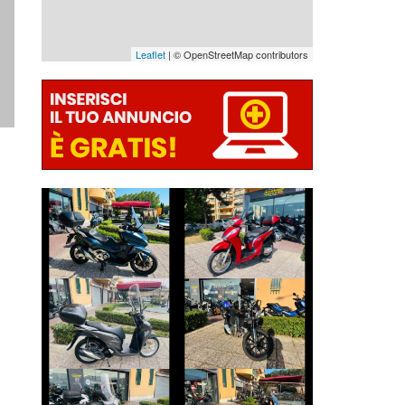
Leaflet
| © OpenStreetMap contributors
HONDA FORZA-
HONDA SH
750
€ 3.190 €
€ 7.490 €
DUCATI
HONDA SH
SCRAMBLER
€ 3.290 €
€ 4.490 €
SUZUKI
HONDA SH
BURGMAN-400-