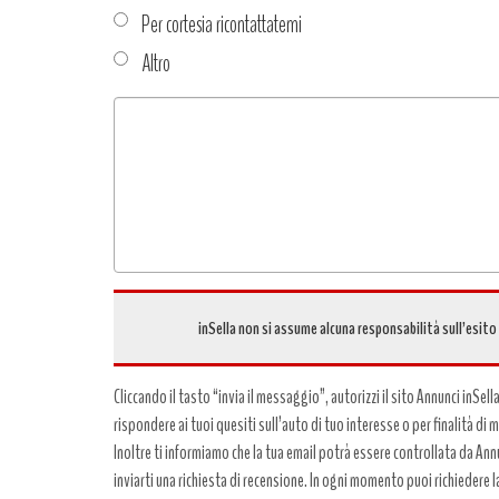
Per cortesia ricontattatemi
Altro
Tipo
richiesta
*
inSella non si assume alcuna responsabilità sull’esito
Cliccando il tasto “invia il messaggio”, autorizzi il sito Annunci inSell
rispondere ai tuoi quesiti sull’auto di tuo interesse o per finalità di
Inoltre ti informiamo che la tua email potrà essere controllata da Annun
inviarti una richiesta di recensione. In ogni momento puoi richiedere l