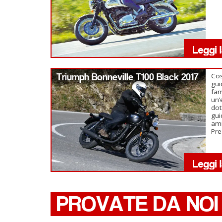
Triumph Bonneville T100 Black 2017
Cos
gui
fam
un’
dot
gui
amm
Pre
PROVATE DA NOI