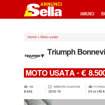
Salta
al
contenuto
ANNUNCI
R
principale
Home
»
Moto usate
Triumph
Bonnevi
MOTO USATA
-
€ 8.50
KM
IMMATRICOLAZIONE
POTENZ
8.642
2016-10
54 cv (40 