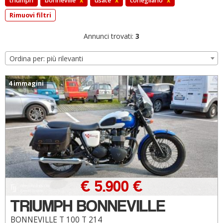
triumph
bonneville
x
usate
x
conegliano
x
Rimuovi filtri
Annunci trovati:
3
Ordina per: più rilevanti
4 immagini
€ 5.900 €
TRIUMPH BONNEVILLE
BONNEVILLE T 100 T 214