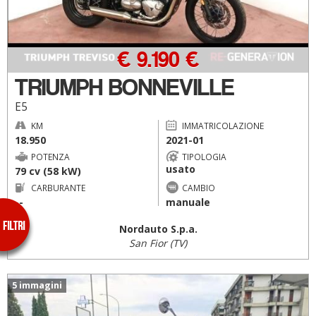
€ 9.190 €
TRIUMPH BONNEVILLE
E5
KM
IMMATRICOLAZIONE
18.950
2021-01
POTENZA
TIPOLOGIA
usato
79 cv (58 kW)
CARBURANTE
CAMBIO
--
manuale
Nordauto S.p.a.
San Fior (TV)
5 immagini