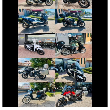
€ 5.790 €
€ 3.650 €
YAMAHA TMAX
HONDA SH
€ 1.990 €
€ 2.490 €
SYM BWT
HONDA SH
€ 3.450 €
€ 2.690 €
VOGE VALICO
YAMAHA TRICITY
€ 1.650 €
€ 5.590 €
PIAGGIO LIBERTY
HONDA CB-500