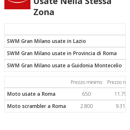
Usate Nella Stessa
Zona
P
SWM Gran Milano usate in Lazio
SWM Gran Milano usate in Provincia di Roma
SWM Gran Milano usate a Guidonia Montecelio
Prezzo minimo
Prezzo me
Moto usate a Roma
650
11.790
Moto scrambler a Roma
2.800
9.310