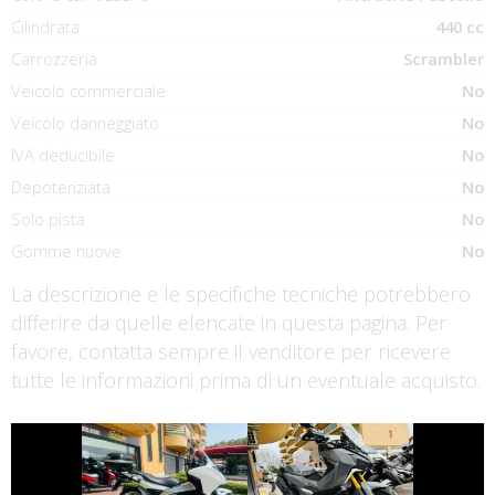
Cilindrata
440 cc
Carrozzeria
Scrambler
Veicolo commerciale
No
Veicolo danneggiato
No
IVA deducibile
No
Depotenziata
No
Solo pista
No
Gomme nuove
No
La descrizione e le specifiche tecniche potrebbero
differire da quelle elencate in questa pagina. Per
favore, contatta sempre il venditore per ricevere
tutte le informazioni prima di un eventuale acquisto.
€ 2.990 €
€ 6.990 €
HONDA INTEGRA
SYM ADX-400