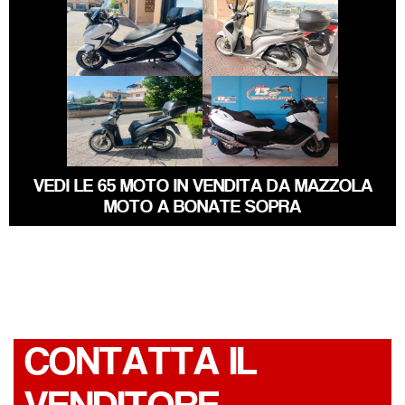
HONDA FORZA-
HONDA SH
350
€ 2.390 €
€ 5.890 €
SUZUKI
HONDA SH
BURGMAN-650
VEDI LE 65 MOTO IN VENDITA DA MAZZOLA
MOTO A BONATE SOPRA
CONTATTA IL