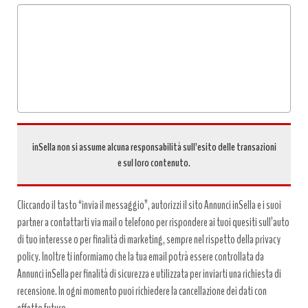
Tipo
richiesta
*
inSella non si assume alcuna responsabilità sull’esito delle transazioni
e sul loro contenuto.
Cliccando il tasto “invia il messaggio”, autorizzi il sito Annunci inSella e i suoi
partner a contattarti via mail o telefono per rispondere ai tuoi quesiti sull’auto
di tuo interesse o per finalità di marketing, sempre nel rispetto della privacy
policy. Inoltre ti informiamo che la tua email potrà essere controllata da
Annunci inSella per finalità di sicurezza e utilizzata per inviarti una richiesta di
recensione. In ogni momento puoi richiedere la cancellazione dei dati con