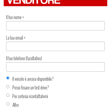
VENDITORE
Il tuo nome
*
La tua email
*
Il tuo telefono (facoltativo)
Il veicolo è ancora disponibile?
Posso fissare un test drive?
Per cortesia ricontattatemi
Altro