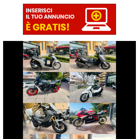
€ 2.590 €
€ 3.290 €
HONDA SH
YAMAHA XMAX
€ 5.990 €
€ 2.350 €
YAMAHA MT-07
PIAGGIO LIBERTY
€ 6.990 €
€ 10.490 €
SYM ADX-400
DUCATI 1098
€ 4.250 €
€ 2.490 €