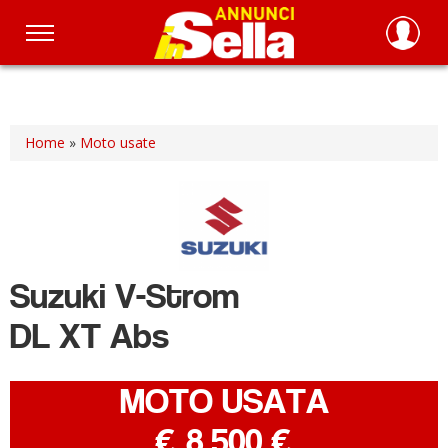
Salta
al
contenuto
principale
Home
»
Moto usate
Suzuki
V-Strom
DL XT Abs
MOTO USATA
-
€ 8.500 €