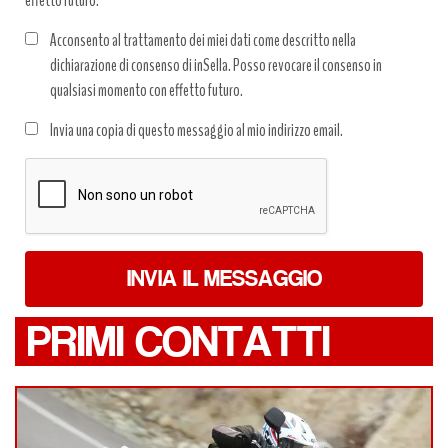
effetto futuro.
Acconsento al trattamento dei miei dati come descritto nella
dichiarazione di consenso di inSella. Posso revocare il consenso in
qualsiasi momento con effetto futuro.
Trattamento
Invia una copia di questo messaggio al mio indirizzo email.
dati
*
INVIA IL MESSAGGIO
PRIMI CONTATTI