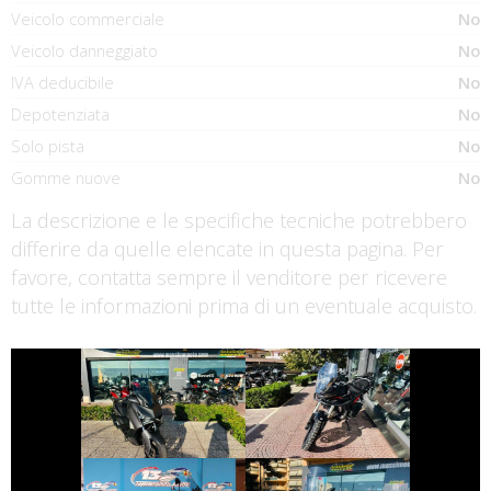
Veicolo commerciale
No
Veicolo danneggiato
No
IVA deducibile
No
Depotenziata
No
Solo pista
No
Gomme nuove
No
La descrizione e le specifiche tecniche potrebbero
differire da quelle elencate in questa pagina. Per
favore, contatta sempre il venditore per ricevere
tutte le informazioni prima di un eventuale acquisto.
€ 5.350 €
€ 5.190 €
MORBIDELLI
YAMAHA XMAX
T352X
€ 4.390 €
€ 2.490 €