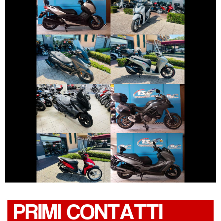
YAMAHA XMAX
HONDA SH
€ 4.790 €
€ 4.490 €
HONDA FORZA-
HONDA SH
350
€ 2.590 €
€ 11.690 €
DUCATI
SYM JET
MULTISTRADA
€ 1.590 €
€ 3.390 €
HONDA VISION
KYMCO X-TOWN
PRIMI CONTATTI