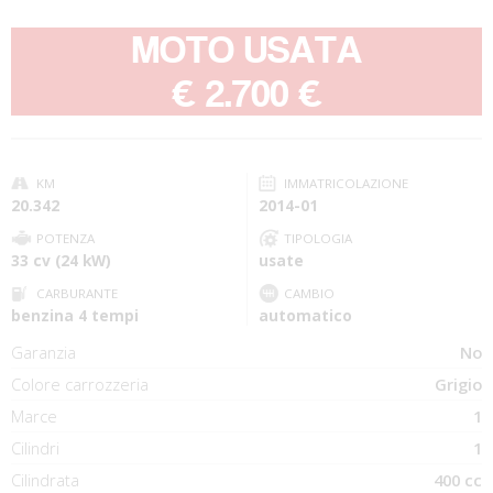
MOTO USATA
-
€ 2.700 €
KM
IMMATRICOLAZIONE
20.342
2014-01
POTENZA
TIPOLOGIA
33 cv (24 kW)
usate
CARBURANTE
CAMBIO
benzina 4 tempi
automatico
Garanzia
No
Colore carrozzeria
Grigio
Marce
1
Cilindri
1
Cilindrata
400 cc