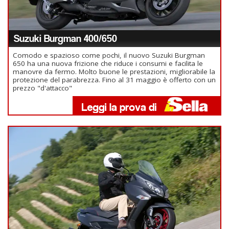
Suzuki Burgman 400/650
Comodo e spazioso come pochi, il nuovo Suzuki Burgman
650 ha una nuova frizione che riduce i consumi e facilita le
manovre da fermo. Molto buone le prestazioni, migliorabile la
protezione del parabrezza. Fino al 31 maggio è offerto con un
prezzo "d'attacco"