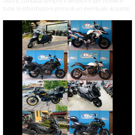
favore, contatta sempre il venditore per ricevere
tutte le informazioni prima di un eventuale acquisto.
€ 2.990 €
€ 3.690 €
PIAGGIO MEDLEY
BENELLI TRK
€ 9.990 €
€ 3.490 €
KAWASAKI
HONDA HORNET
VERSYS
€ 4.999 €
€ 2.590 €
ROYAL-ENFIELD
SYM JET
HIMALAYAN
€ 4.890 €
€ 5.890 €
SUZUKI
KAWASAKI
BURGMAN-400-
VERSYS
650