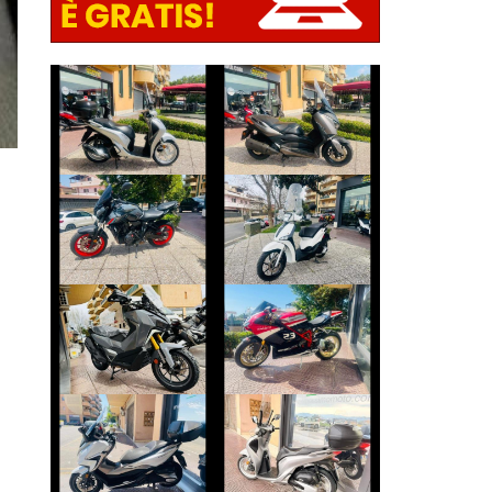
HONDA SH
YAMAHA XMAX
€ 2.590 €
€ 3.290 €
YAMAHA MT-07
PIAGGIO LIBERTY
€ 5.990 €
€ 2.350 €
SYM ADX-400
DUCATI 1098
€ 6.990 €
€ 10.490 €
HONDA FORZA-
HONDA SH
350
€ 2.490 €
€ 4.250 €