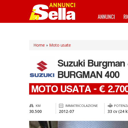
Salta
al
contenuto
ANNUNCI
R
principale
Home
»
Moto usate
Suzuki
Burgman 
BURGMAN 400
MOTO USATA
-
€ 2.70
KM
IMMATRICOLAZIONE
POTENZ
30.500
2012-07
33 cv (24 