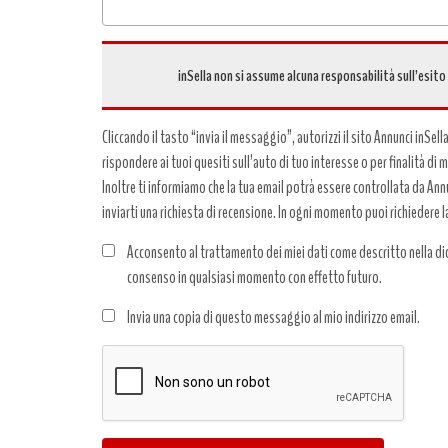
inSella non si assume alcuna responsabilità sull’esito
Cliccando il tasto “invia il messaggio”, autorizzi il sito Annunci inSell
rispondere ai tuoi quesiti sull’auto di tuo interesse o per finalità di
Inoltre ti informiamo che la tua email potrà essere controllata da Annun
inviarti una richiesta di recensione. In ogni momento puoi richiedere l
Acconsento al trattamento dei miei dati come descritto nella dic
consenso in qualsiasi momento con effetto futuro.
Trattamento
Invia una copia di questo messaggio al mio indirizzo email.
dati
*