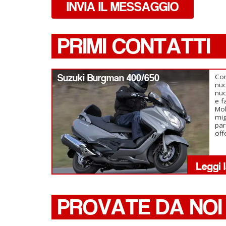
INVIA IL MESSAGGIO
PRIMI CONTATTI
Suzuki Burgman 400/650
Com
nu
nuo
e f
Mol
mig
par
off
PROVATE DA NOI