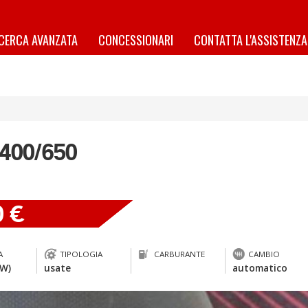
ICERCA AVANZATA
CONCESSIONARI
CONTATTA L'ASSISTENZA
400/650
0 €
A
TIPOLOGIA
CARBURANTE
CAMBIO
kW)
usate
automatico