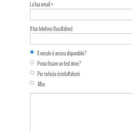
La tua email
*
Il tuo telefono (facoltativo)
Il veicolo è ancora disponibile?
Posso fissare un test drive?
Per cortesia ricontattatemi
Altro
Tipo
richiesta
*