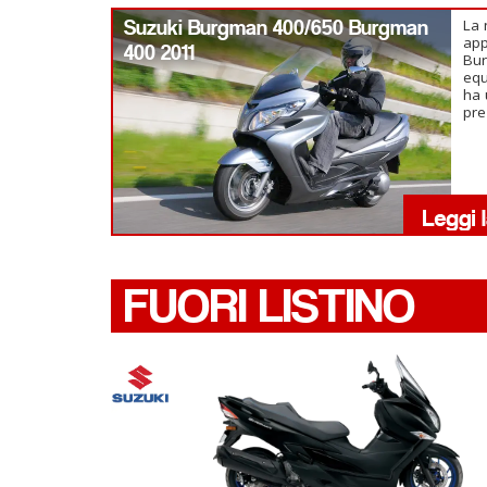
Suzuki Burgman 400/650 Burgman
La 
app
400 2011
Bu
equ
ha 
pre
FUORI LISTINO