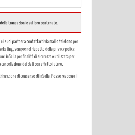
 delle transazioni e sul loro contenuto.
a e i suoi partner a contattarti via mail o telefono per
 marketing, sempre nel rispetto della privacy policy.
ci inSella per finalità di sicurezza e utilizzata per
a cancellazione dei dati con effetto futuro.
hiarazione di consenso di inSella. Posso revocare il