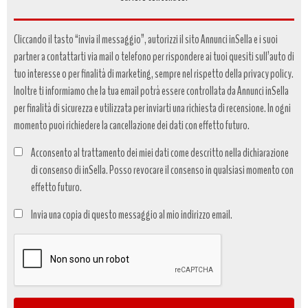
Cliccando il tasto “invia il messaggio”, autorizzi il sito Annunci inSella e i suoi
partner a contattarti via mail o telefono per rispondere ai tuoi quesiti sull’auto di
tuo interesse o per finalità di marketing, sempre nel rispetto della privacy policy.
Inoltre ti informiamo che la tua email potrà essere controllata da Annunci inSella
per finalità di sicurezza e utilizzata per inviarti una richiesta di recensione. In ogni
momento puoi richiedere la cancellazione dei dati con effetto futuro.
Acconsento al trattamento dei miei dati come descritto nella dichiarazione
di consenso di inSella. Posso revocare il consenso in qualsiasi momento con
effetto futuro.
Trattamento
Invia una copia di questo messaggio al mio indirizzo email.
dati
*