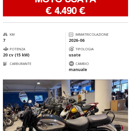
-
€ 4.490 €
KM
IMMATRICOLAZIONE
7
2026-06
POTENZA
TIPOLOGIA
20 cv (15 kW)
usate
CARBURANTE
CAMBIO
manuale