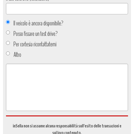
Il veicolo è ancora disponibile?
Posso fissare un test drive?
Per cortesia ricontattatemi
Altro
Tipo
richiesta
*
inSella non si assume alcuna responsabilità sull’esito delle transazioni e
sul loro contenuto.