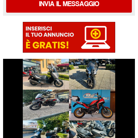
INVIA IL MESSAGGIO
€ 3.290 €
€ 6.190 €
BENELLI
YAMAHA XMAX
TORNADO
€ 7.490 €
€ 5.490 €
MOTO-MORINI X-
BENELLI TRK
CAPE
€ 1.650 €
€ 4.690 €
PIAGGIO LIBERTY
SYM ADX-300