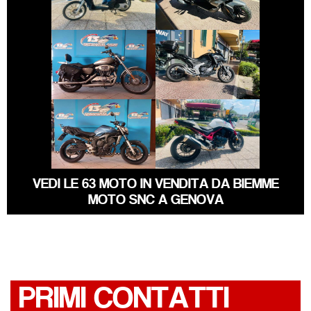
€ 7.990 €
€ 6.490 €
HARLEY-
DAVIDSON
HONDA NC-X
SPORTSTER
€ 3.290 €
€ 5.990 €
YAMAHA FZ6
HONDA HORNET
VEDI LE 63 MOTO IN VENDITA DA BIEMME
MOTO SNC A GENOVA
PRIMI CONTATTI