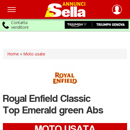
Contatta
venditore
Salta
al
contenuto
principale
Home
»
Moto usate
Royal Enfield
Classic
Top Emerald green Abs
MOTO USATA