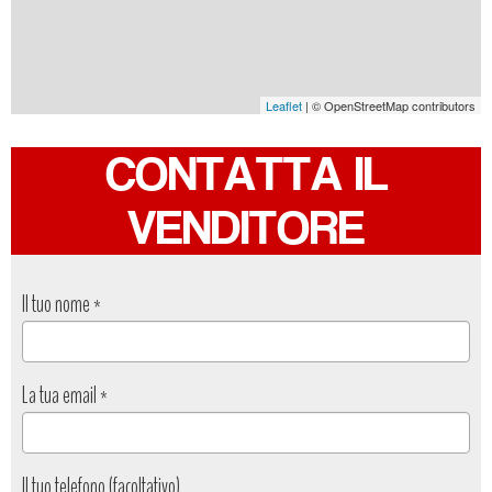
Leaflet
| © OpenStreetMap contributors
CONTATTA IL
VENDITORE
Il tuo nome
*
La tua email
*
Il tuo telefono (facoltativo)