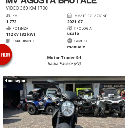
MV AGUSTA BRUTALE
VIDEO 360 KM 1700
KM
IMMATRICOLAZIONE
1.772
2021-07
POTENZA
TIPOLOGIA
usato
112 cv (82 kW)
CARBURANTE
CAMBIO
--
manuale
Motor Trader Srl
Badia Pavese (PV)
4 immagini