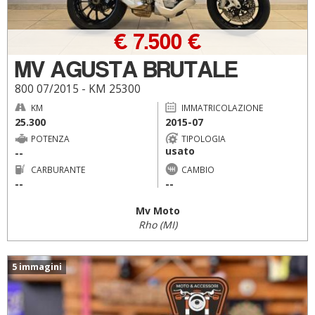
€ 7.500 €
MV AGUSTA BRUTALE
800 07/2015 - KM 25300
KM
IMMATRICOLAZIONE
25.300
2015-07
POTENZA
TIPOLOGIA
usato
--
CARBURANTE
CAMBIO
--
--
Mv Moto
Rho (MI)
5 immagini