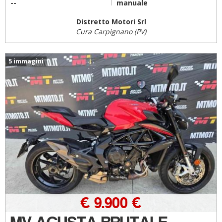
--
manuale
Distretto Motori Srl
Cura Carpignano (PV)
5 immagini
€ 9.900 €