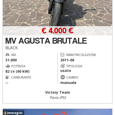
€ 4.000 €
MV AGUSTA BRUTALE
BLACK
KM
IMMATRICOLAZIONE
31.000
2011-06
POTENZA
TIPOLOGIA
usato
82 cv (60 kW)
CARBURANTE
CAMBIO
--
manuale
Victory Team
Pavia (PV)
5 immagini