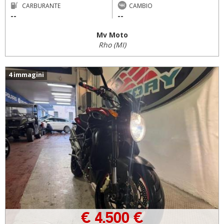
CARBURANTE
CAMBIO
--
--
Mv Moto
Rho (MI)
4 immagini
€ 4.500 €