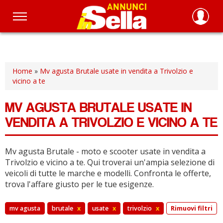
Salta
al
contenuto
principale
Home
»
Mv agusta Brutale usate in vendita a Trivolzio e
vicino a te
MV AGUSTA BRUTALE USATE IN
VENDITA A TRIVOLZIO E VICINO A TE
Mv agusta Brutale - moto e scooter usate in vendita a
Trivolzio e vicino a te.
Qui troverai un'ampia selezione di
veicoli di tutte le marche e modelli.
Confronta le offerte,
trova l'affare giusto per le tue esigenze.
mv agusta
brutale
x
usate
x
trivolzio
x
Rimuovi filtri