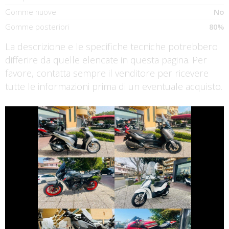
Gomme nuove
No
Gomme posteriori
80%
La descrizione e le specifiche tecniche potrebbero
differire da quelle elencate in questa pagina. Per
favore, contatta sempre il venditore per ricevere
tutte le informazioni prima di un eventuale acquisto.
€ 2.590 €
€ 3.290 €
HONDA SH
YAMAHA XMAX
€ 5.990 €
€ 2.350 €
YAMAHA MT-07
PIAGGIO LIBERTY
€ 6.990 €
€ 10.490 €