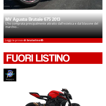
MV Agusta Brutale 675 2013
L'ho comprata principalmente attratto dall'estetica e dal blasone del
marchio...
Leggi la prova
di brutalino85
FUORI LISTINO