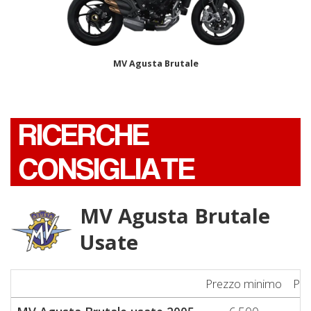
MV Agusta Brutale
RICERCHE
CONSIGLIATE
MV Agusta Brutale
Usate
Prezzo minimo
Pre