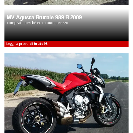
MV Agusta Brutale 989 R 2009
comprata perché era a buon prezzo
Leggi la prova
di bruto98