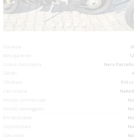
Garanzia
Sì
Mesi garanzia
12
Colore carrozzeria
Nero Pastello
Cilindri
4
Cilindrata
910 cc
Carrozzeria
Naked
Veicolo commerciale
No
Veicolo danneggiato
No
IVA deducibile
No
Depotenziata
No
Solo pista
No