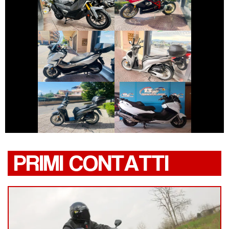
SYM ADX-400
DUCATI 1098
€ 4.250 €
€ 2.490 €
HONDA FORZA-
HONDA SH
350
€ 2.390 €
€ 5.890 €
SUZUKI
HONDA SH
BURGMAN-650
PRIMI CONTATTI