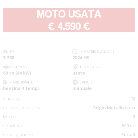
MOTO USATA
-
€ 4.590 €
KM
IMMATRICOLAZIONE
3.788
2024-03
POTENZA
TIPOLOGIA
60 cv (44 kW)
usate
CARBURANTE
CAMBIO
benzina 4 tempi
manuale
Garanzia
Sì
Colore carrozzeria
Grigio Metallizzato
Marce
6
Cilindrata
649 cc
Omologazione
Euro 5