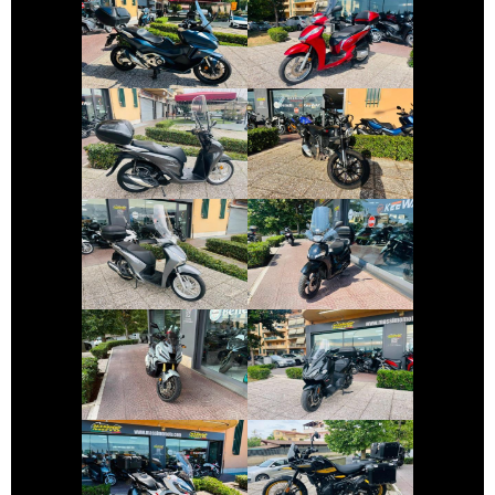
HONDA FORZA-
HONDA SH
750
€ 3.290 €
€ 4.490 €
DUCATI
HONDA SH
SCRAMBLER
€ 1.999 €
€ 2.390 €
HONDA SH
PEUGEOT TWEET
€ 8.990 €
€ 5.450 €
HONDA X-ADV
SYM MAXSYM-TL
€ 10.250 €
€ 4.999 €
ROYAL-ENFIELD
HONDA X-ADV
HIMALAYAN