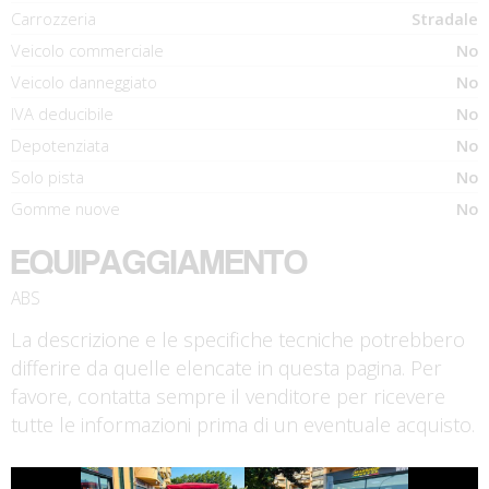
Carrozzeria
Stradale
Veicolo commerciale
No
Veicolo danneggiato
No
IVA deducibile
No
Depotenziata
No
Solo pista
No
Gomme nuove
No
EQUIPAGGIAMENTO
ABS
La descrizione e le specifiche tecniche potrebbero
differire da quelle elencate in questa pagina. Per
favore, contatta sempre il venditore per ricevere
tutte le informazioni prima di un eventuale acquisto.
€ 7.490 €
€ 3.190 €