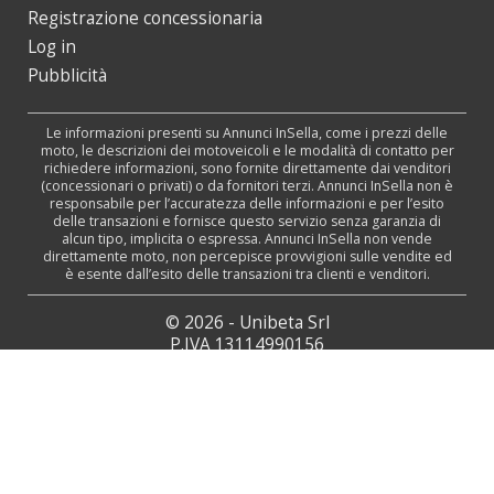
Registrazione concessionaria
Log in
Pubblicità
Le informazioni presenti su Annunci InSella, come i prezzi delle
moto, le descrizioni dei motoveicoli e le modalità di contatto per
richiedere informazioni, sono fornite direttamente dai venditori
(concessionari o privati) o da fornitori terzi. Annunci InSella non è
responsabile per l’accuratezza delle informazioni e per l’esito
delle transazioni e fornisce questo servizio senza garanzia di
alcun tipo, implicita o espressa. Annunci InSella non vende
direttamente moto, non percepisce provvigioni sulle vendite ed
è esente dall’esito delle transazioni tra clienti e venditori.
© 2026 - Unibeta Srl
P.IVA 13114990156
Tutti i diritti sono riservati
Web Agency