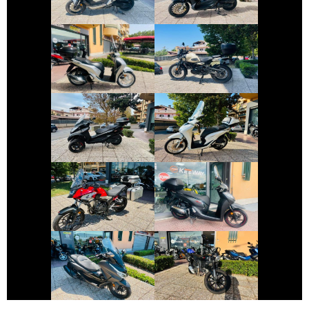
€ 2.590 €
€ 4.550 €
ROYAL-ENFIELD
HONDA SH
HIMALAYAN
€ 3.990 €
€ 2.890 €
PIAGGIO MP3
HONDA SH
€ 5.590 €
€ 2.490 €
HONDA CB-500
HONDA SH
€ 4.790 €
€ 4.490 €
HONDA FORZA-
DUCATI
350
SCRAMBLER