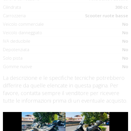
Cilindrata
300 cc
Carrozzeria
Scooter ruote basse
Veicolo commerciale
No
Veicolo danneggiato
No
IVA deducibile
No
Depotenziata
No
Solo pista
No
Gomme nuove
No
La descrizione e le specifiche tecniche potrebbero
differire da quelle elencate in questa pagina. Per
favore, contatta sempre il venditore per ricevere
tutte le informazioni prima di un eventuale acquisto.
€ 4.490 €
€ 2.990 €
PIAGGIO
HONDA ADV-350
BEVERLY