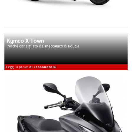
Kymco X-Town
Perché consigliato dal meccanico di fiducia
Leggi la prova
di Leosandro60