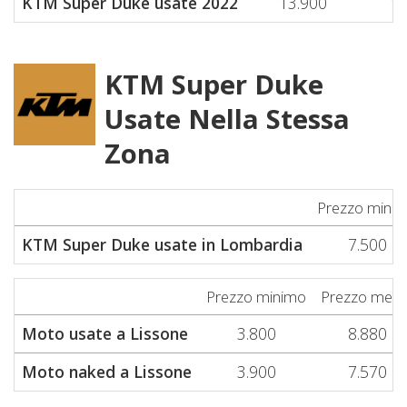
KTM Super Duke usate 2022
13.900
13
KTM Super Duke
Usate Nella Stessa
Zona
Prezzo mini
KTM Super Duke usate in Lombardia
7.500
Prezzo minimo
Prezzo medi
Moto usate a Lissone
3.800
8.880
Moto naked a Lissone
3.900
7.570