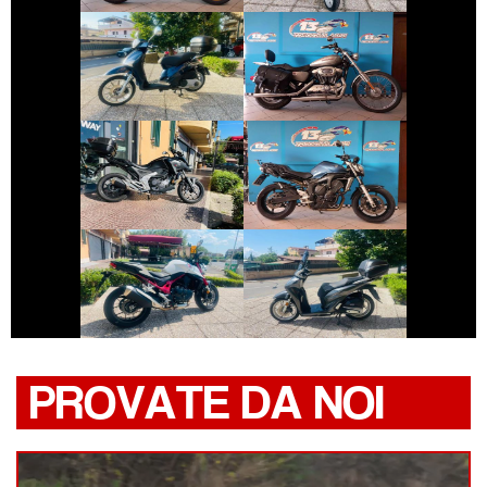
HARLEY-
PIAGGIO LIBERTY
DAVIDSON
SPORTSTER
€ 6.490 €
€ 3.290 €
HONDA NC-X
YAMAHA FZ6
€ 5.990 €
€ 2.390 €
HONDA HORNET
HONDA SH
PROVATE DA NOI