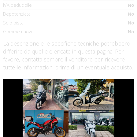
IVA deducibile
No
Depotenziata
No
Solo pista
No
Gomme nuove
No
La descrizione e le specifiche tecniche potrebbero
differire da quelle elencate in questa pagina. Per
favore, contatta sempre il venditore per ricevere
tutte le informazioni prima di un eventuale acquisto.
€ 3.390 €
€ 2.890 €
HONDA SH
HONDA SH
€ 5.490 €
€ 2.890 €
MOTO-MORINI X-
HONDA SH
CAPE
€ 1.650 €
€ 7.990 €