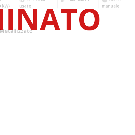
0 kW)
usate
manuale
Metallizzato