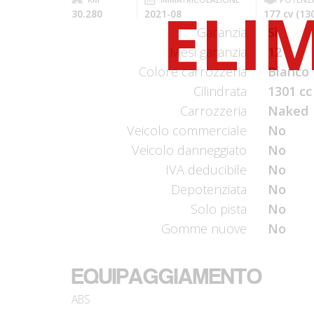
30.280
2021-08
177 cv (13
Garanzia
Sì
Mesi garanzia
12
Colore carrozzeria
Bianco 
Cilindrata
1301 cc
Carrozzeria
Naked
Veicolo commerciale
No
Veicolo danneggiato
No
IVA deducibile
No
Depotenziata
No
Solo pista
No
Gomme nuove
No
EQUIPAGGIAMENTO
ABS