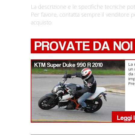
La descrizione e le specifiche tecniche po
Per favore, contatta sempre il venditore p
acquisto.
PROVATE DA NOI
KTM Super Duke 990 R 2010
La 
un 
da 
imp
Pre