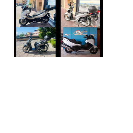
HONDA FORZA-
HONDA SH
350
€ 2.490 €
€ 4.250 €
SUZUKI
HONDA SH
BURGMAN-650
€ 2.390 €
€ 5.890 €