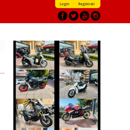
Login
Registrati
HONDA SH
YAMAHA XMAX
€ 2.590 €
€ 3.290 €
YAMAHA MT-07
PIAGGIO LIBERTY
€ 5.990 €
€ 2.350 €
SYM ADX-400
DUCATI 1098
€ 6.990 €
€ 10.490 €