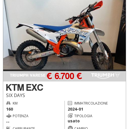
€ 6.700 €
KTM EXC
SIX DAYS
KM
IMMATRICOLAZIONE
160
2024-01
POTENZA
TIPOLOGIA
usato
--
CARBURANTE
CAMBIO