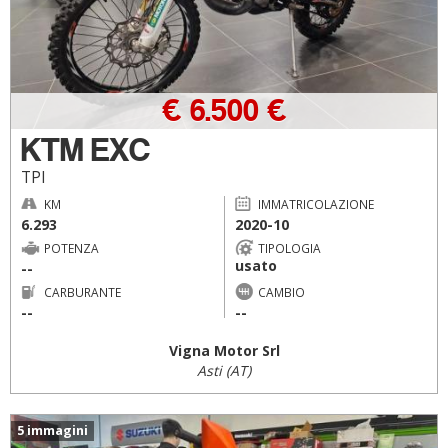
€ 6.500 €
KTM EXC
TPI
KM
IMMATRICOLAZIONE
6.293
2020-10
POTENZA
TIPOLOGIA
usato
--
CARBURANTE
CAMBIO
--
--
Vigna Motor Srl
Asti (AT)
5 immagini