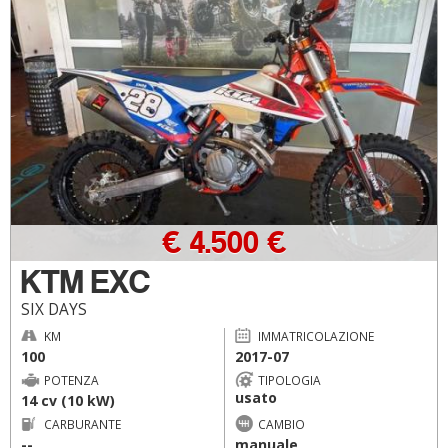
€ 4.500 €
KTM EXC
SIX DAYS
KM
IMMATRICOLAZIONE
100
2017-07
POTENZA
TIPOLOGIA
usato
14 cv (10 kW)
CARBURANTE
CAMBIO
--
manuale