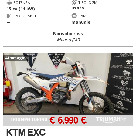
POTENZA
TIPOLOGIA
usato
15 cv (11 kW)
CARBURANTE
CAMBIO
--
manuale
Nonsolocross
Milano (MI)
4 immagini
€ 6.990 €
KTM EXC