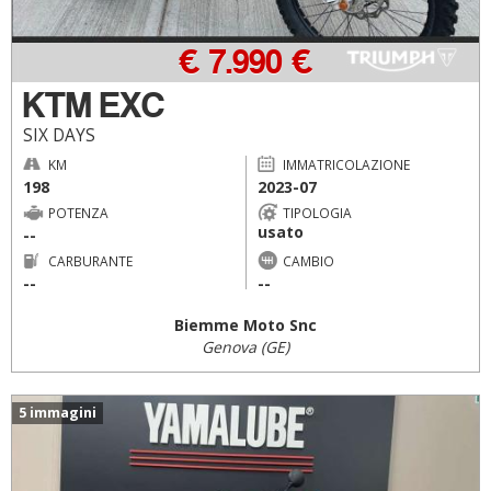
€ 7.990 €
KTM EXC
SIX DAYS
KM
IMMATRICOLAZIONE
198
2023-07
POTENZA
TIPOLOGIA
usato
--
CARBURANTE
CAMBIO
--
--
Biemme Moto Snc
Genova (GE)
5 immagini