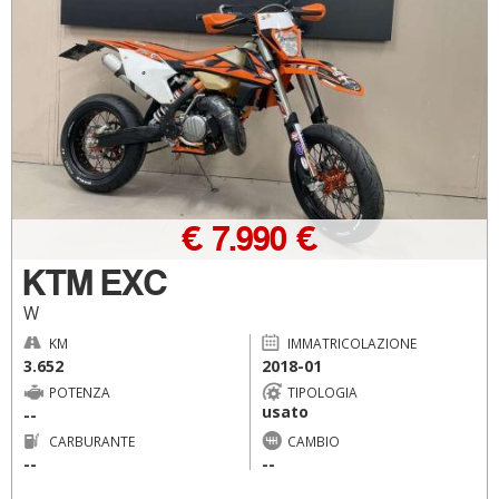
€ 7.990 €
KTM EXC
W
KM
IMMATRICOLAZIONE
3.652
2018-01
POTENZA
TIPOLOGIA
usato
--
CARBURANTE
CAMBIO
--
--