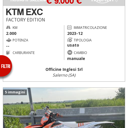
€ 9.000 €
KTM EXC
FACTORY EDITION
KM
IMMATRICOLAZIONE
2.000
2023-12
POTENZA
TIPOLOGIA
usato
--
CARBURANTE
CAMBIO
--
manuale
Officine Inglesi Srl
Salerno (SA)
5 immagini