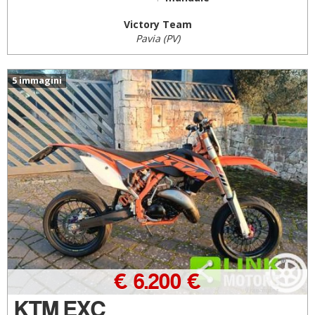
Victory Team
Pavia (PV)
5 immagini
€ 6.200 €
KTM EXC