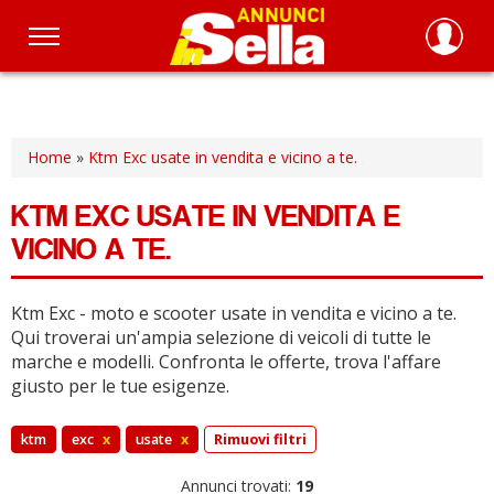
Salta
al
contenuto
principale
Home
»
Ktm Exc usate in vendita e vicino a te.
KTM EXC USATE IN VENDITA E
VICINO A TE.
Ktm Exc - moto e scooter usate in vendita e vicino a te.
Qui troverai un'ampia selezione di veicoli di tutte le
marche e modelli.
Confronta le offerte, trova l'affare
giusto per le tue esigenze.
ktm
exc
x
usate
x
Rimuovi filtri
Annunci trovati:
19