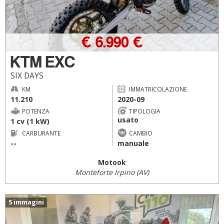
€ 6.990 €
KTM EXC
SIX DAYS
KM
IMMATRICOLAZIONE
11.210
2020-09
POTENZA
TIPOLOGIA
usato
1 cv (1 kW)
CARBURANTE
CAMBIO
--
manuale
Motook
Monteforte Irpino (AV)
5 immagini