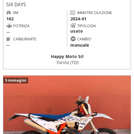
SIX DAYS
KM
IMMATRICOLAZIONE
162
2024-01
POTENZA
TIPOLOGIA
usato
--
CARBURANTE
CAMBIO
--
manuale
Happy Moto Srl
Torino (TO)
5 immagini