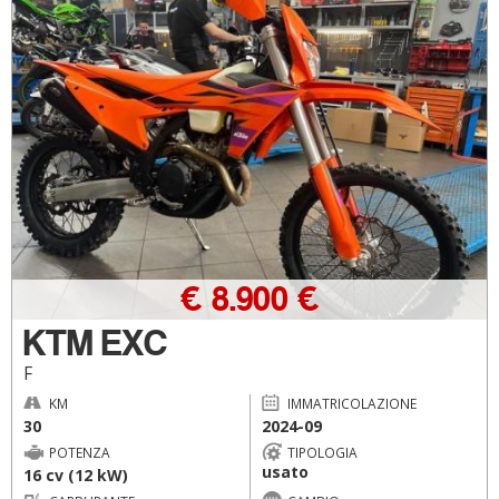
€ 8.900 €
KTM EXC
F
KM
IMMATRICOLAZIONE
30
2024-09
POTENZA
TIPOLOGIA
usato
16 cv (12 kW)