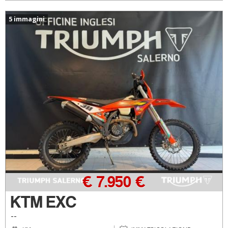
5 immagini
€ 7.950 €
KTM EXC
--