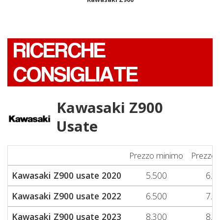
RICERCHE
CONSIGLIATE
Kawasaki Z900
Usate
Prezzo minimo
Prezzo
Kawasaki Z900 usate 2020
5.500
6.4
Kawasaki Z900 usate 2022
6.500
7.6
Kawasaki Z900 usate 2023
8.300
8.3