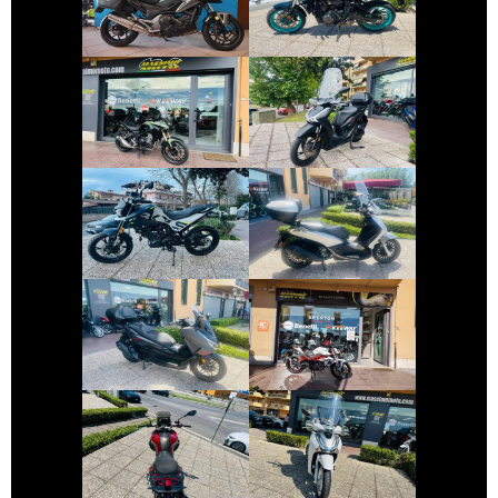
€ 5.290 €
€ 3.490 €
HONDA CB-500
HONDA SH
€ 3.390 €
€ 3.250 €
PIAGGIO
BENELLI BKX-125
BEVERLY
€ 5.990 €
€ 2.550 €
HONDA FORZA-
BENELLI BN
350
€ 2.190 €
€ 2.490 €
BENELLI TRK
HONDA SH