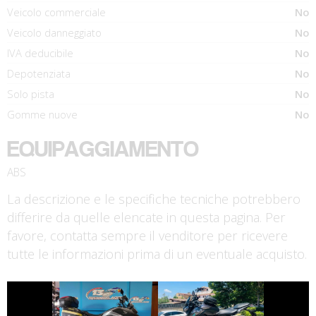
Veicolo commerciale
No
Veicolo danneggiato
No
IVA deducibile
No
Depotenziata
No
Solo pista
No
Gomme nuove
No
EQUIPAGGIAMENTO
ABS
La descrizione e le specifiche tecniche potrebbero
differire da quelle elencate in questa pagina. Per
favore, contatta sempre il venditore per ricevere
tutte le informazioni prima di un eventuale acquisto.
€ 3.790 €
€ 6.590 €
HONDA NC-X
YAMAHA MT-07