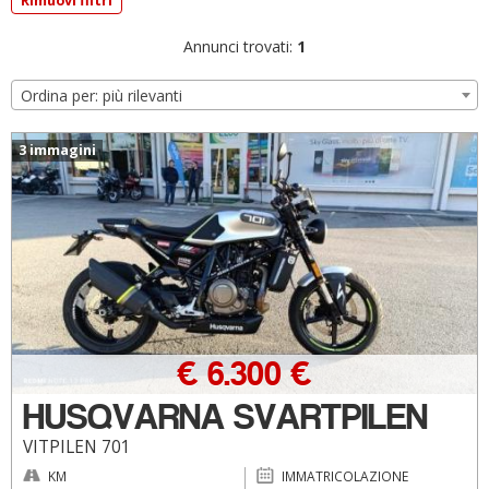
Rimuovi filtri
Annunci trovati:
1
Ordina per: più rilevanti
3 immagini
€ 6.300 €
HUSQVARNA SVARTPILEN
VITPILEN 701
KM
IMMATRICOLAZIONE