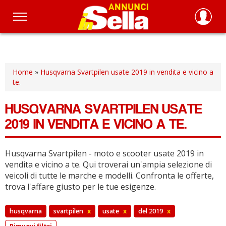
Salta
al
contenuto
principale
Home
»
Husqvarna Svartpilen usate 2019 in vendita e vicino a
te.
HUSQVARNA SVARTPILEN USATE
2019 IN VENDITA E VICINO A TE.
Husqvarna Svartpilen - moto e scooter usate 2019 in
vendita e vicino a te.
Qui troverai un'ampia selezione di
veicoli di tutte le marche e modelli.
Confronta le offerte,
trova l'affare giusto per le tue esigenze.
husqvarna
svartpilen
x
usate
x
del 2019
x