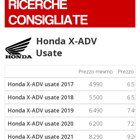
RICERCHE
CONSIGLIATE
Honda X-ADV
Usate
Prezzo minimo
Prezzo m
Honda X-ADV usate 2017
4.990
6.57
Honda X-ADV usate 2018
5.500
6.53
Honda X-ADV usate 2019
6.490
7.49
Honda X-ADV usate 2020
6.200
7.25
Honda X-ADV usate 2021
8.290
9.20