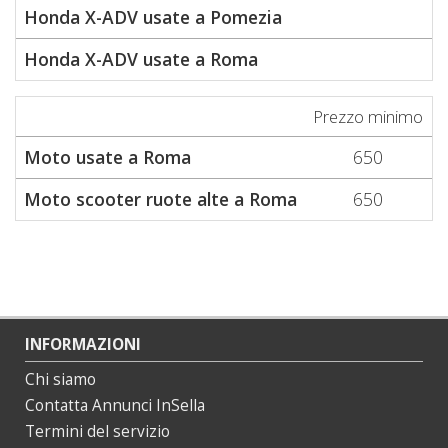
Honda X-ADV usate a Pomezia
8
Honda X-ADV usate a Roma
7
Prezzo minimo
P
Moto usate a Roma
650
Moto scooter ruote alte a Roma
650
INFORMAZIONI
Chi siamo
Contatta Annunci InSella
Termini del servizio