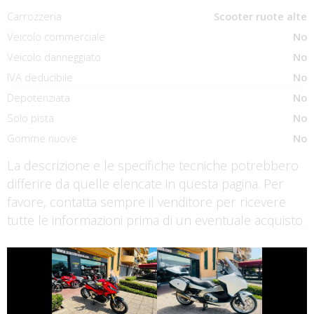
Carrozzeria
Scooter ruote alte
Veicolo commerciale
No
Veicolo danneggiato
No
IVA deducibile
No
Depotenziata
No
Solo pista
No
Gomme nuove
No
La descrizione e le specifiche tecniche potrebbero
differire da quelle elencate in questa pagina. Per
favore, contatta sempre il venditore per ricevere
tutte le informazioni prima di un eventuale acquisto.
€ 8.690 €
€ 3.250 €
HONDA X-ADV
HONDA INTEGRA
€ 4.550 €
€ 4.190 €