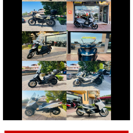
ROYAL-ENFIELD
SYM JOYRIDE
HIMALAYAN
€ 2.990 €
€ 5.890 €
PIAGGIO MEDLEY
HONDA SH
€ 2.990 €
€ 4.490 €
PIAGGIO
HONDA ADV-350
BEVERLY
€ 2.490 €
€ 2.990 €
PIAGGIO MP3
HONDA INTEGRA