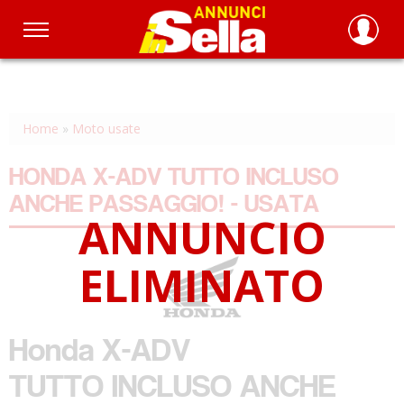
Salta
al
contenuto
principale
Home
»
Moto usate
HONDA X-ADV TUTTO INCLUSO
ANCHE PASSAGGIO! - USATA
Honda
X-ADV
TUTTO INCLUSO ANCHE