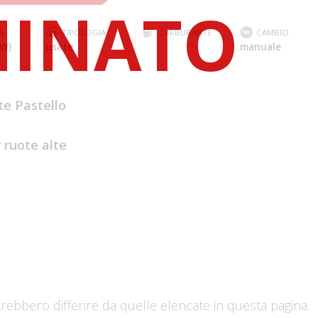
A
TIPOLOGIA
CARBURANTE
CAMBIO
kW)
usate
manuale
te Pastello
 ruote alte
trebbero differire da quelle elencate in questa pagina.