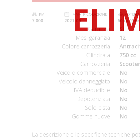
KM
IMMATRICOLAZIONE
POTENZ
7.000
2021-06
60 cv (44 
Garanzia
Sì
Mesi garanzia
12
Colore carrozzeria
Antraci
Cilindrata
750 cc
Carrozzeria
Scooter
Veicolo commerciale
No
Veicolo danneggiato
No
IVA deducibile
No
Depotenziata
No
Solo pista
No
Gomme nuove
No
La descrizione e le specifiche tecniche po