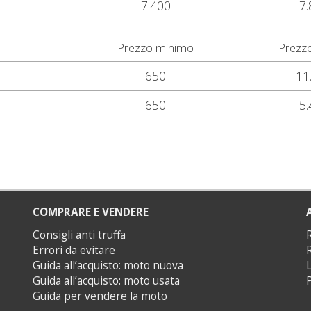
7.400
7.
Prezzo minimo
Prezz
650
11
650
5.
COMPRARE E VENDERE
Consigli anti truffa
Errori da evitare
Guida all’acquisto: moto nuova
L
Guida all’acquisto: moto usata
P
Guida per vendere la moto