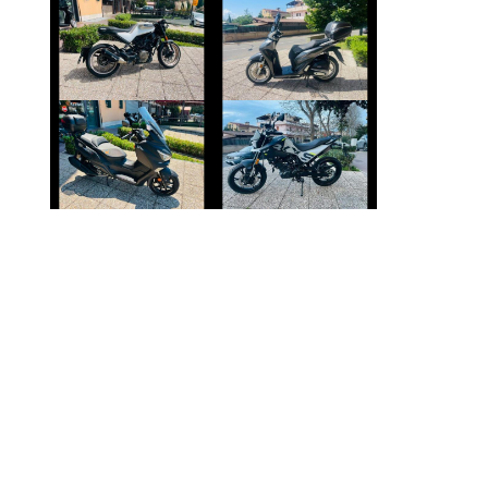
HUSQVARNA
HONDA SH
SVARTPILEN
€ 2.390 €
€ 3.690 €
SYM JOYMAX
BENELLI BKX-125
€ 3.190 €
€ 3.390 €