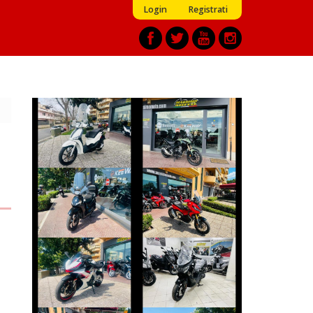
Login
Registrati
PIAGGIO LIBERTY
HONDA CB-500
€ 2.350 €
€ 5.290 €
PEUGEOT TWEET
HONDA X-ADV
€ 2.390 €
€ 8.690 €
ZONTES ZT703-
SYM JOYRIDE
RR
€ 4.290 €
€ 7.190 €