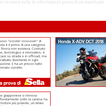
er ricevere tutte le informazioni prima di un eventuale
nuovo "scooter crossover" di
Honda X-ADV DCT 2018
da è il primo di una categoria
 finora non esisteva. Costruito
e, tecnologico e innovativo, è
icace su strada e in offroad, ma
rattutto divertente in ogni
uazione. E ha un prezzo tutto
mmato corretto
Suv giapponese si rinnova
fondamente sotto la carena: ha
motore più potente, un telaio