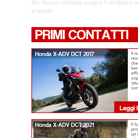
Per favore, contatta sempre il venditore p
acquisto.
PRIMI CONTATTI
Honda X-ADV DCT 2017
Il 
Hon
che
ben
eff
sop
sit
so
Honda X-ADV DCT 2021
Il 
pro
un 