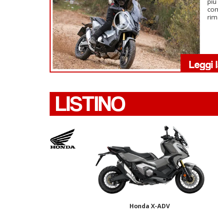
più
com
rim
LISTINO
Honda X-ADV