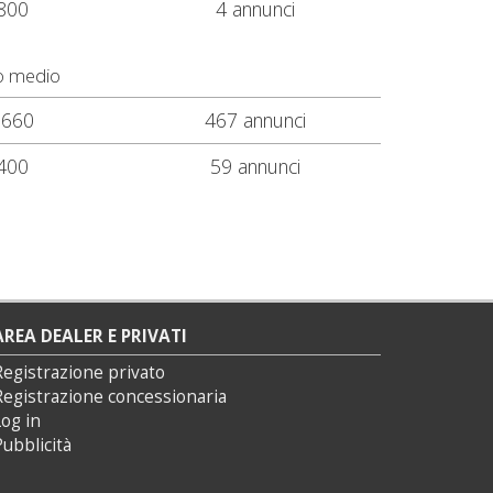
800
4 annunci
o medio
.660
467 annunci
400
59 annunci
AREA DEALER E PRIVATI
Registrazione privato
Registrazione concessionaria
og in
ubblicità