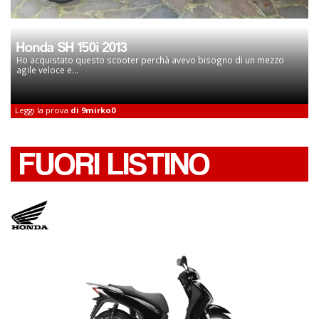
Honda SH 150i 2013
Ho acquistato questo scooter perchà avevo bisogno di un mezzo
agile veloce e...
Leggi la prova
di 9mirko0
FUORI LISTINO