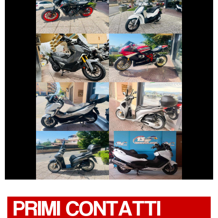
YAMAHA MT-07
PIAGGIO LIBERTY
€ 6.990 €
€ 10.490 €
SYM ADX-400
DUCATI 1098
€ 4.250 €
€ 2.490 €
HONDA FORZA-
HONDA SH
350
€ 2.390 €
€ 5.890 €
SUZUKI
HONDA SH
BURGMAN-650
PRIMI CONTATTI