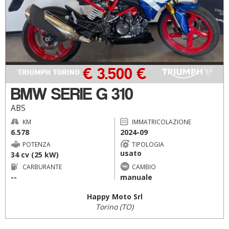
€ 3.500 €
BMW SERIE G 310
ABS
KM
IMMATRICOLAZIONE
6.578
2024-09
POTENZA
TIPOLOGIA
usato
34 cv (25 kW)
CARBURANTE
CAMBIO
--
manuale
Happy Moto Srl
Torino (TO)