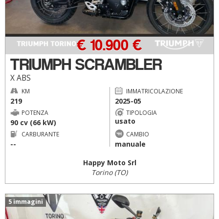
€ 10.900 €
TRIUMPH SCRAMBLER
X ABS
KM
IMMATRICOLAZIONE
219
2025-05
POTENZA
TIPOLOGIA
usato
90 cv (66 kW)
CARBURANTE
CAMBIO
--
manuale
Happy Moto Srl
Torino (TO)
5 immagini