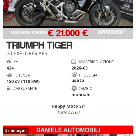
€ 21.000 €
TRIUMPH TIGER
GT EXPLORER ABS
KM
IMMATRICOLAZIONE
424
2026-03
POTENZA
TIPOLOGIA
usato
150 cv (110 kW)
CARBURANTE
CAMBIO
--
manuale
Happy Moto Srl
Torino (TO)
5 immagini