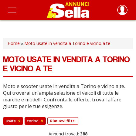
Salta
al
contenuto
principale
Home
»
Moto usate in vendita a Torino e vicino a te
MOTO USATE IN VENDITA A TORINO
E VICINO A TE
Moto e scooter usate in vendita a Torino e vicino a te.
Qui troverai un'ampia selezione di veicoli di tutte le
marche e modelli.
Confronta le offerte, trova l'affare
giusto per le tue esigenze.
usate
x
torino
x
Rimuovi filtri
Annunci trovati:
388