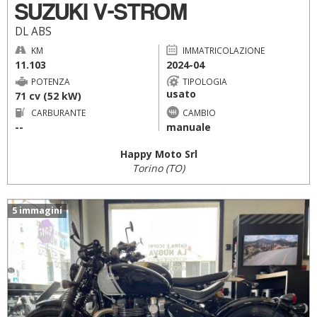
SUZUKI V-STROM
DL ABS
KM
IMMATRICOLAZIONE
11.103
2024-04
POTENZA
TIPOLOGIA
usato
71 cv (52 kW)
CARBURANTE
CAMBIO
--
manuale
Happy Moto Srl
Torino (TO)
5 immagini