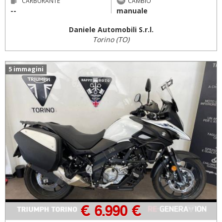
CARBURANTE
CAMBIO
--
manuale
Daniele Automobili S.r.l.
Torino (TO)
5 immagini
€ 6.990 €