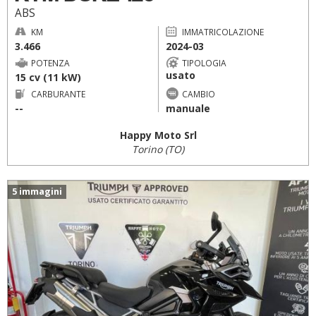
ABS
KM
IMMATRICOLAZIONE
3.466
2024-03
POTENZA
TIPOLOGIA
usato
15 cv (11 kW)
CARBURANTE
CAMBIO
--
manuale
Happy Moto Srl
Torino (TO)
5 immagini