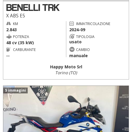
BENELLI TRK
X ABS E5
KM
IMMATRICOLAZIONE
2.843
2024-09
POTENZA
TIPOLOGIA
usato
48 cv (35 kW)
CARBURANTE
CAMBIO
--
manuale
Happy Moto Srl
Torino (TO)
5 immagini