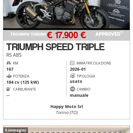
€ 17.900 €
TRIUMPH SPEED TRIPLE
RS ABS
KM
IMMATRICOLAZIONE
167
2026-01
POTENZA
TIPOLOGIA
usato
184 cv (135 kW)
CARBURANTE
CAMBIO
--
manuale
Happy Moto Srl
Torino (TO)
5 immagini