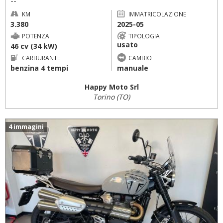
--
KM
IMMATRICOLAZIONE
3.380
2025-05
POTENZA
TIPOLOGIA
usato
46 cv (34 kW)
CARBURANTE
CAMBIO
benzina 4 tempi
manuale
Happy Moto Srl
Torino (TO)
4 immagini