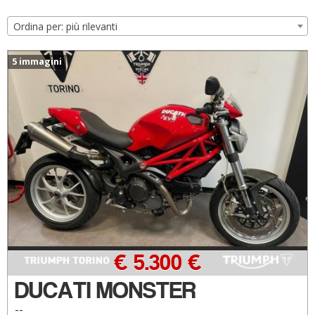
Ordina per: più rilevanti
5 immagini
€ 5.300 €
DUCATI MONSTER
--