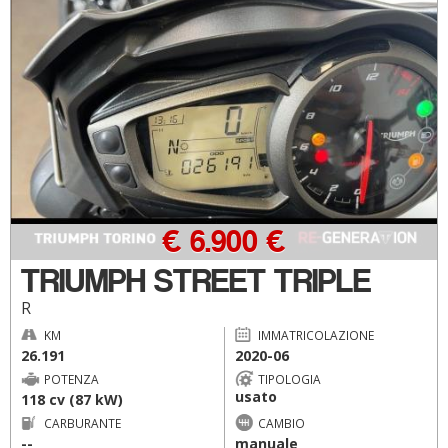
€ 6.900 €
TRIUMPH STREET TRIPLE
R
KM
IMMATRICOLAZIONE
26.191
2020-06
POTENZA
TIPOLOGIA
usato
118 cv (87 kW)
CARBURANTE
CAMBIO
--
manuale