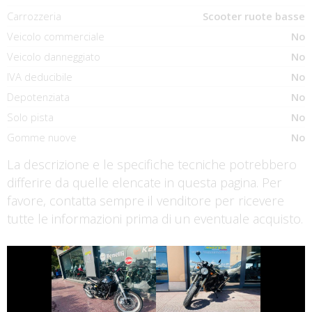
Carrozzeria
Scooter ruote basse
Veicolo commerciale
No
Veicolo danneggiato
No
IVA deducibile
No
Depotenziata
No
Solo pista
No
Gomme nuove
No
La descrizione e le specifiche tecniche potrebbero
differire da quelle elencate in questa pagina. Per
favore, contatta sempre il venditore per ricevere
tutte le informazioni prima di un eventuale acquisto.
€ 3.490 €
€ 2.350 €
BENELLI
SWM GRAN-
LEONCINO
MILANO
€ 2.490 €
€ 6.190 €