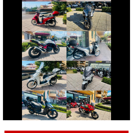
BENELLI
HONDA SH
TORNADO
€ 5.990 €
€ 2.290 €
HONDA HORNET
HONDA SH
€ 3.790 €
€ 4.290 €
HONDA FORZA-
HONDA SH
350
€ 2.090 €
€ 8.690 €
KYMCO AGILITY
HONDA X-ADV