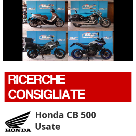
PIAGGIO
KAWASAKI VN
BEVERLY
€ 6.390 €
€ 6.390 €
YAMAHA
BMW SERIE-F-GS
TRACER
RICERCHE
CONSIGLIATE
Honda CB 500
Usate