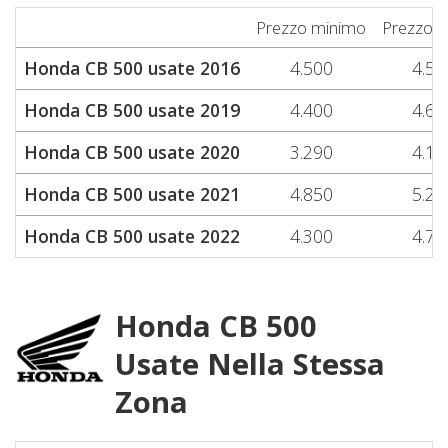
Prezzo minimo
Prezzo 
Honda CB 500 usate 2016
4.500
4.50
Honda CB 500 usate 2019
4.400
4.60
Honda CB 500 usate 2020
3.290
4.19
Honda CB 500 usate 2021
4.850
5.22
Honda CB 500 usate 2022
4.300
4.75
Honda CB 500
Usate Nella Stessa
Zona