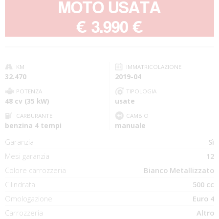
MOTO USATA
-
€ 3.990 €
KM
IMMATRICOLAZIONE
32.470
2019-04
POTENZA
TIPOLOGIA
48 cv (35 kW)
usate
CARBURANTE
CAMBIO
benzina 4 tempi
manuale
Garanzia
Sì
Mesi garanzia
12
Colore carrozzeria
Bianco Metallizzato
Cilindrata
500 cc
Omologazione
Euro 4
Carrozzeria
Altro