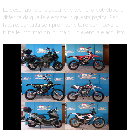
La descrizione e le specifiche tecniche potrebbero
differire da quelle elencate in questa pagina. Per
favore, contatta sempre il venditore per ricevere
tutte le informazioni prima di un eventuale acquisto.
€ 9.990 €
€ 6.890 €
KAWASAKI
HONDA CRF
VERSYS
€ 2.990 €
€ 1.700 €
ALTRA-MARCA
FANTIC-MOTOR
ALTRO-
XE
MODELLO
€ 3.890 €
€ 5.890 €
KYMCO XCITING
MONTESA 4RIDE
€ 3.590 €
€ 4.790 €