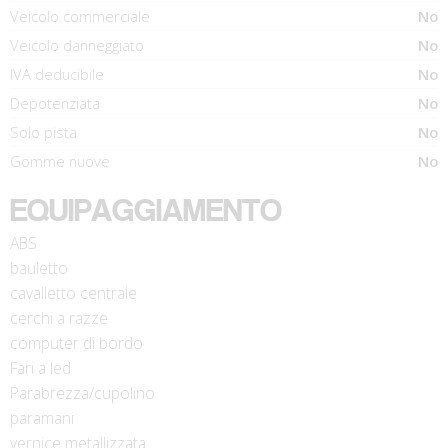
Veicolo commerciale
No
Veicolo danneggiato
No
IVA deducibile
No
Depotenziata
No
Solo pista
No
Gomme nuove
No
EQUIPAGGIAMENTO
ABS
bauletto
cavalletto centrale
cerchi a razze
computer di bordo
Fari a led
Parabrezza/cupolino
paramani
vernice metallizzata