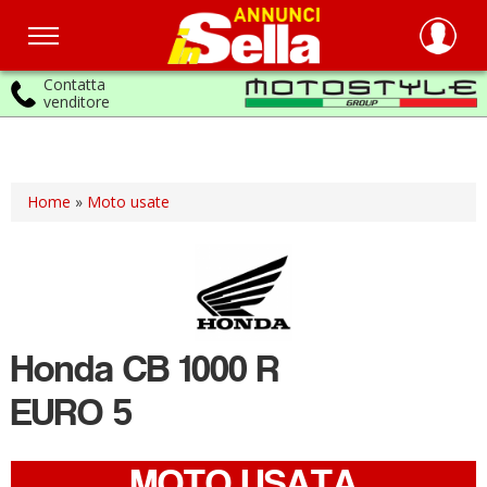
Contatta
venditore
Salta
al
contenuto
principale
Home
»
Moto usate
Honda
CB 1000 R
EURO 5
MOTO USATA