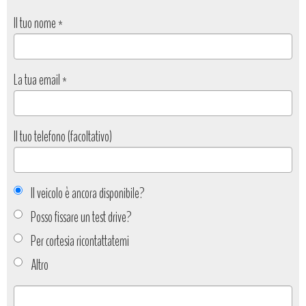
Il tuo nome
*
La tua email
*
Il tuo telefono (facoltativo)
Il veicolo è ancora disponibile?
Posso fissare un test drive?
Per cortesia ricontattatemi
Altro
Tipo