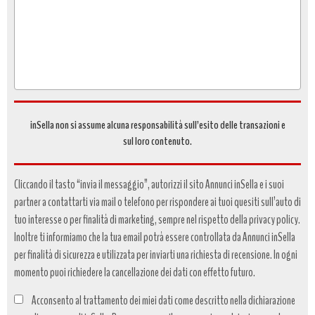
richiesta
*
inSella non si assume alcuna responsabilità sull’esito delle transazioni e
sul loro contenuto.
Cliccando il tasto “invia il messaggio”, autorizzi il sito Annunci inSella e i suoi
partner a contattarti via mail o telefono per rispondere ai tuoi quesiti sull’auto di
tuo interesse o per finalità di marketing, sempre nel rispetto della privacy policy.
Inoltre ti informiamo che la tua email potrà essere controllata da Annunci inSella
per finalità di sicurezza e utilizzata per inviarti una richiesta di recensione. In ogni
momento puoi richiedere la cancellazione dei dati con effetto futuro.
Acconsento al trattamento dei miei dati come descritto nella dichiarazione