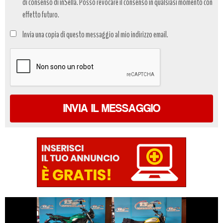
di consenso di inSella. Posso revocare il consenso in qualsiasi momento con
effetto futuro.
Trattamento
Invia una copia di questo messaggio al mio indirizzo email.
dati
*
INVIA IL MESSAGGIO
€ 6.590 €
€ 6.590 €
DUCATI
KAWASAKI Z650