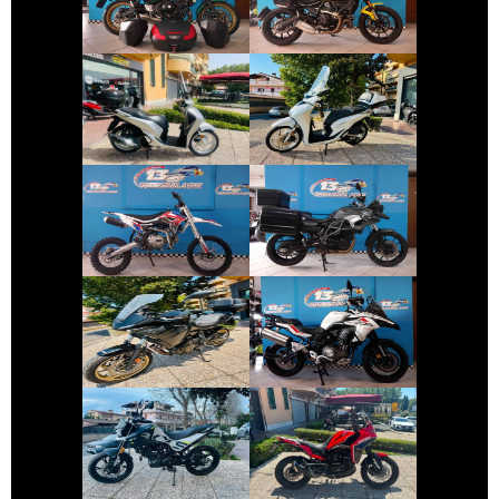
SCRAMBLER
€ 2.590 €
€ 2.890 €
HONDA SH
HONDA SH
€ 1.700 €
€ 6.390 €
ALTRA-MARCA
ALTRO-
BMW SERIE-F-GS
MODELLO
€ 7.990 €
€ 3.690 €
YAMAHA
BENELLI TRK
TRACER
€ 3.390 €
€ 4.650 €
MOTO-MORINI X-
BENELLI BKX-125
CAPE