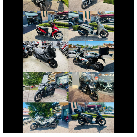
€ 1.590 €
€ 4.490 €
HONDA VISION
HONDA SH
€ 2.590 €
€ 9.999 €
SYM JET
HONDA X-ADV
€ 3.490 €
€ 2.490 €
HONDA SH
SYM SYMPHONY
€ 5.790 €
€ 3.650 €
HONDA ADV-350
HONDA SH