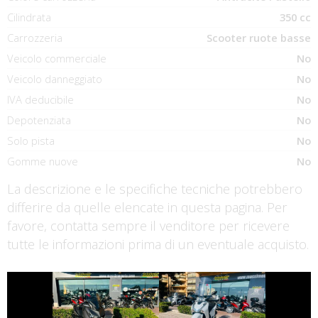
Cilindrata
350 cc
Carrozzeria
Scooter ruote basse
Veicolo commerciale
No
Veicolo danneggiato
No
IVA deducibile
No
Depotenziata
No
Solo pista
No
Gomme nuove
No
La descrizione e le specifiche tecniche potrebbero
differire da quelle elencate in questa pagina. Per
favore, contatta sempre il venditore per ricevere
tutte le informazioni prima di un eventuale acquisto.
€ 5.350 €
€ 2.490 €
YAMAHA XMAX
HONDA SH