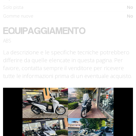
Solo pista
No
Gomme nuove
No
EQUIPAGGIAMENTO
ABS
La descrizione e le specifiche tecniche potrebbero
differire da quelle elencate in questa pagina. Per
favore, contatta sempre il venditore per ricevere
tutte le informazioni prima di un eventuale acquisto.
€ 3.390 €
€ 3.390 €
HONDA SH
HONDA SH
€ 4.390 €
€ 4.490 €
BMW SERIE-C
HONDA ADV-350