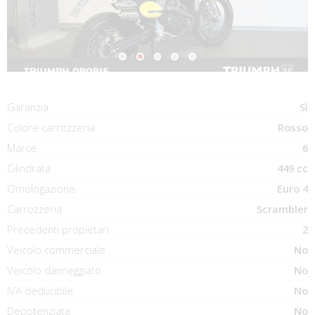
Garanzia
Sì
Colore carrozzeria
Rosso
Marce
6
Cilindrata
449 cc
Omologazione
Euro 4
Carrozzeria
Scrambler
Precedenti propietari
2
Veicolo commerciale
No
Veicolo danneggiato
No
IVA deducibile
No
Depotenziata
No