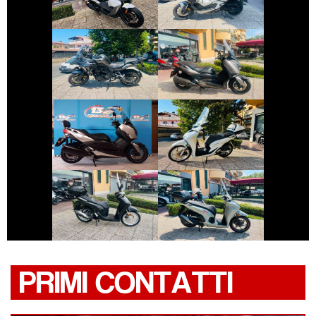
€ 3.499 €
€ 3.290 €
BENELLI TRK
YAMAHA XMAX
€ 4.390 €
€ 2.890 €
YAMAHA XMAX
HONDA SH
€ 2.650 €
€ 4.490 €
HONDA SH
HONDA SH
PRIMI CONTATTI