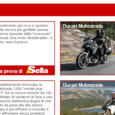
llestimento più ricco e sportivo
Ducati Multistrada
de ancora più godibile questa
sione speciale della “crossover”
Ducati. Una moto desiderabile... e
ta, visto il prezzo.
pletamente rinnovata, la
Ducati Multistrada
tistrada 1200 "model year
15" ha un nuovo motore da 160
dotato di variatore di fase e una
azione elettronica degna di una
o da pista. Ma allo stesso
po è più efficace e comoda. E
 affrontare senza problemi