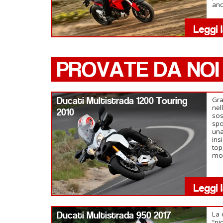
anc
PROVATE DA NOI
Ducati Multistrada 1200 Touring
Gra
nel
2010
sos
spo
una
ins
top
mol
Ducati Multistrada 950 2017
La 
“pi