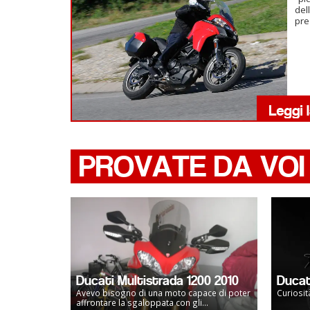
del
pr
PROVATE DA VOI
Ducati Multistrada 1200 2010
Ducat
Avevo bisogno di una moto capace di poter
Curiosit
affrontare la sgaloppata con gli...