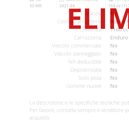
33.905
2021-04
159 cv (11
Garanzia
No
Colore carrozzeria
Rosso P
Cilindrata
1100 cc
Carrozzeria
Enduro
Veicolo commerciale
No
Veicolo danneggiato
No
IVA deducibile
No
Depotenziata
No
Solo pista
No
Gomme nuove
No
La descrizione e le specifiche tecniche po
Per favore, contatta sempre il venditore p
acquisto.