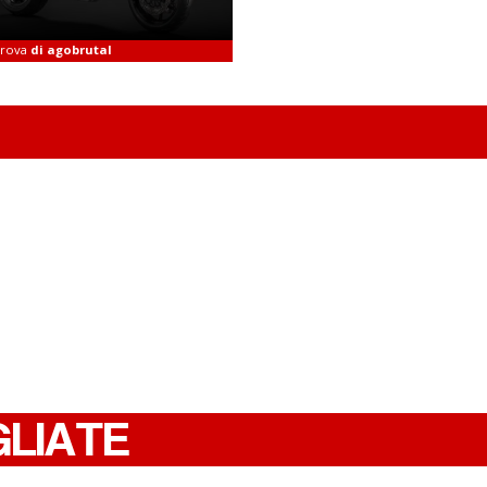
 prova
di agobrutal
GLIATE