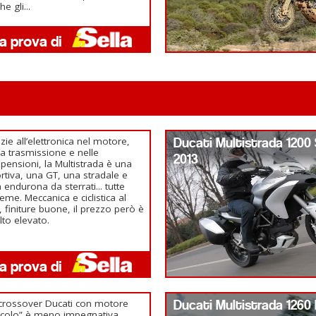
he gli...
zie all’elettronica nel motore,
Ducati Multistrada 1200
la trasmissione e nelle
2013
pensioni, la Multistrada è una
rtiva, una GT, una stradale e
 endurona da sterrati... tutte
ieme. Meccanica e ciclistica al
, finiture buone, il prezzo però è
to elevato.
crossover Ducati con motore
Ducati Multistrada 1260
ccolo” è meno impegnativa