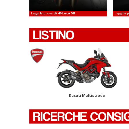
Leggi la prova
di 46 Luca 58
Leggi la
LISTINO
Ducati Multistrada
RICERCHE CONSI