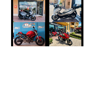
HONDA FORZA-
SYM JOYRIDE
350
€ 4.190 €
€ 4.250 €
DUCATI
HONDA X-ADV
MONSTER
€ 8.690 €
€ 4.790 €