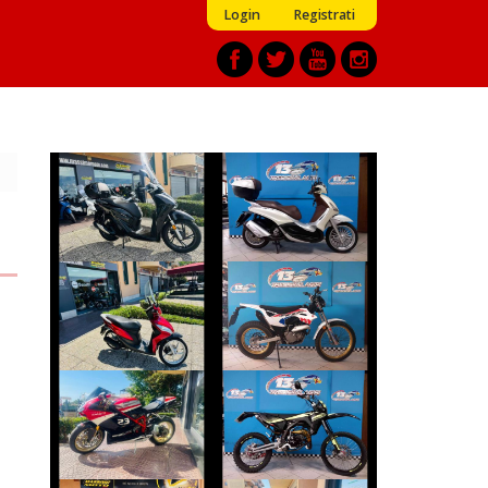
Login
Registrati
PIAGGIO
HONDA SH
BEVERLY
€ 3.599 €
€ 2.990 €
HONDA VISION
MONTESA 4RIDE
€ 1.590 €
€ 6.290 €
FANTIC-MOTOR
DUCATI 1098
XE
€ 10.490 €
€ 2.990 €