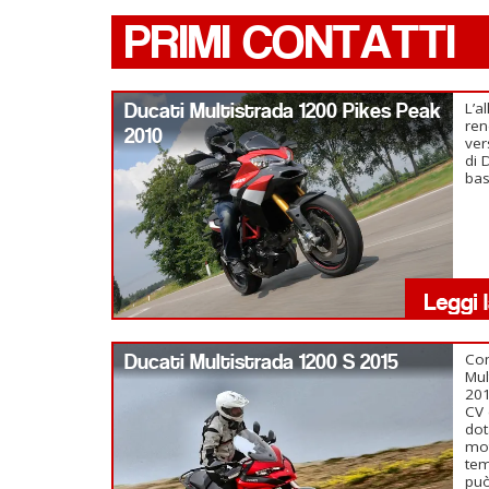
PRIMI CONTATTI
Ducati Multistrada 1200 Pikes Peak
L’a
ren
2010
ver
di 
bas
Ducati Multistrada 1200 S 2015
Com
Mul
20
CV 
dot
mot
tem
può