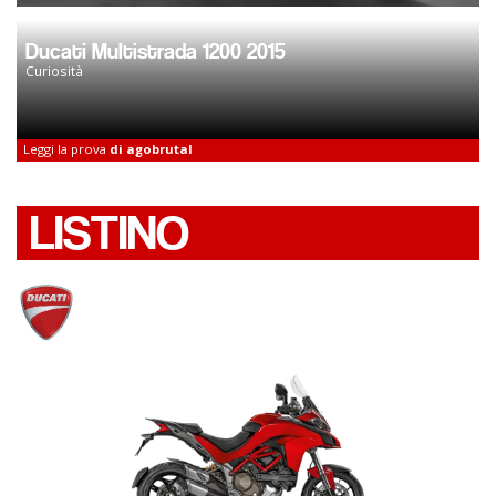
Ducati Multistrada 1200 2015
Curiosità
Leggi la prova
di agobrutal
LISTINO