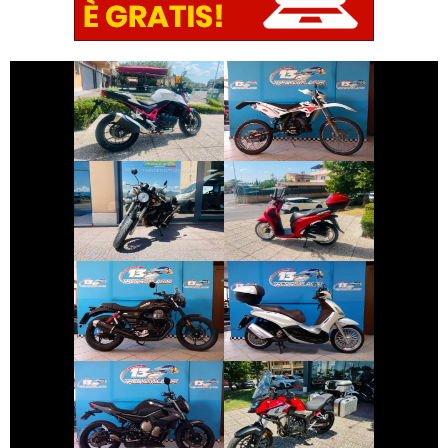
€ 5.990 €
€ 1.990 €
BETAMOTOR
HONDA HORNET
ENDURO
€ 2.350 €
€ 2.490 €
SWM GRAN-
HONDA SH
MILANO
€ 8.190 €
€ 2.990 €
PIAGGIO
MOTO-GUZZI V7
BEVERLY
€ 3.490 €
€ 5.590 €
YAMAHA XJ6
HONDA CB-500
€ 3.490 €
€ 1.150 €