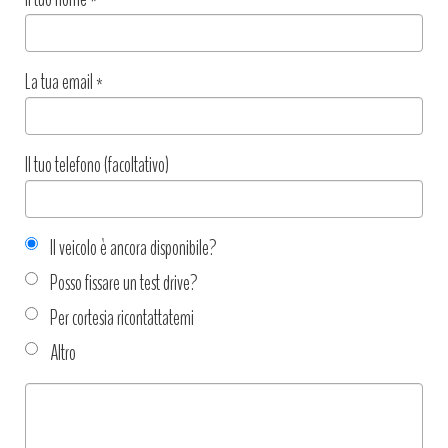
La tua email
*
Il tuo telefono (facoltativo)
Il veicolo è ancora disponibile?
Posso fissare un test drive?
Per cortesia ricontattatemi
Altro
Tipo
richiesta
*