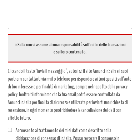
inSella non si assume alcuna responsabilità sull’esito delle transazioni
e sul loro contenuto.
Cliccando il tasto “invia il messaggio”, autorizzi il sito Annunci inSella e i suoi
partner a contattarti via mail o telefono per rispondere ai tuoi quesiti sull’auto
di tuo interesse o per finalità di marketing, sempre nel rispetto della privacy
policy. Inoltre ti informiamo che la tua email potrà essere controllata da
Annunci inSella per finalità di sicurezza e utilizzata per inviarti una richiesta di
recensione. In ogni momento puoi richiedere la cancellazione dei dati con
effetto futuro.
Acconsento al trattamento dei miei dati come descritto nella
dichiarazione di consenso di inSella. Posso revocare il consenso in