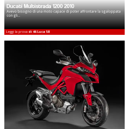
Ducati Multistrada 1200 2010
Avevo bisogno di una moto capace di poter affrontare la sgaloppata
con gli...
Leggi la prova
di 46 Luca 58