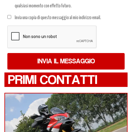
qualsiasi momento con effetto futuro.
Trattamento
Invia una copia di questo messaggio al mio indirizzo email.
dati
*
INVIA IL MESSAGGIO
PRIMI CONTATTI