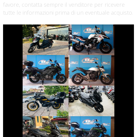
favore, contatta sempre il venditore per ricevere
tutte le informazioni prima di un eventuale acquisto.
€ 2.990 €
€ 3.690 €
PIAGGIO MEDLEY
BENELLI TRK
€ 9.990 €
€ 3.490 €
KAWASAKI
HONDA HORNET
VERSYS
€ 4.999 €
€ 2.590 €
ROYAL-ENFIELD
SYM JET
HIMALAYAN
€ 4.890 €
€ 5.890 €
SUZUKI
KAWASAKI
BURGMAN-400-
VERSYS
650