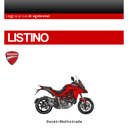
Leggi la prova
di agobrutal
LISTINO
Ducati Multistrada