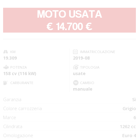
MOTO USATA
-
€ 14.700 €
KM
IMMATRICOLAZIONE
19.309
2019-08
POTENZA
TIPOLOGIA
158 cv (116 kW)
usate
CARBURANTE
CAMBIO
manuale
Garanzia
Sì
Colore carrozzeria
Grigio
Marce
6
Cilindrata
1262 cc
Omologazione
Euro 4