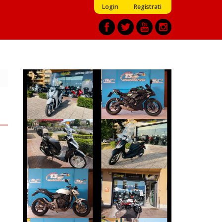
Login
Registrati
KAWASAKI
HONDA SH
NINJA-650
€ 2.490 €
€ 5.790 €
HONDA SH
PIAGGIO MEDLEY
€ 2.150 €
€ 2.990 €
HONDA HORNET
BENELLI BN
€ 3.490 €
€ 2.550 €