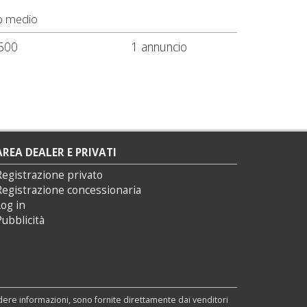
o medio
500
1 annuncio
AREA DEALER E PRIVATI
Registrazione privato
Registrazione concessionaria
og in
ubblicità
edere informazioni, sono fornite direttamente dai venditori