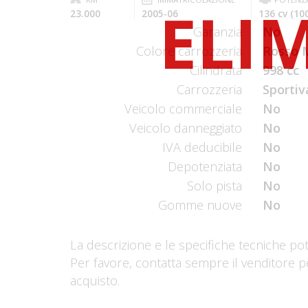
23.000
2005-06
136 cv (10
Garanzia
No
Colore carrozzeria
Rosso M
Cilindrata
998 cc
Carrozzeria
Sportiv
Veicolo commerciale
No
Veicolo danneggiato
No
IVA deducibile
No
Depotenziata
No
Solo pista
No
Gomme nuove
No
La descrizione e le specifiche tecniche po
Per favore, contatta sempre il venditore p
acquisto.