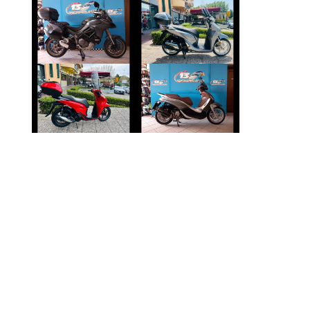
DUCATI
HONDA SH
MULTISTRADA
€ 3.150 €
€ 11.690 €
PIAGGIO
HONDA SH
BEVERLY
€ 3.490 €
€ 3.590 €